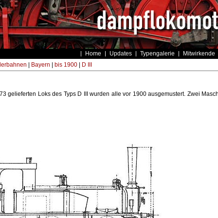
Home
Updates
Typengalerie
Mitwirkende
derbahnen
|
Bayern
|
bis 1900
|
D III
3 gelieferten Loks des Typs D III wurden alle vor 1900 ausgemustert. Zwei Masc