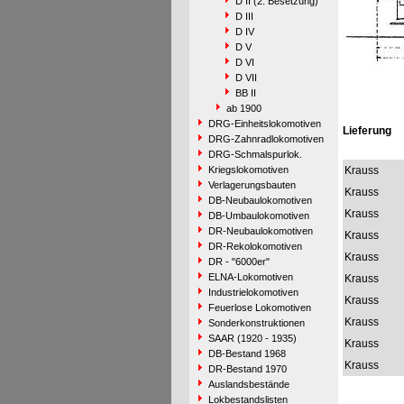
D II (2. Besetzung)
D III
D IV
D V
D VI
D VII
BB II
ab 1900
DRG-Einheitslokomotiven
Lieferung
DRG-Zahnradlokomotiven
DRG-Schmalspurlok.
Kriegslokomotiven
Krauss
Verlagerungsbauten
Krauss
DB-Neubaulokomotiven
Krauss
DB-Umbaulokomotiven
DR-Neubaulokomotiven
Krauss
DR-Rekolokomotiven
Krauss
DR - "6000er"
ELNA-Lokomotiven
Krauss
Industrielokomotiven
Krauss
Feuerlose Lokomotiven
Krauss
Sonderkonstruktionen
SAAR (1920 - 1935)
Krauss
DB-Bestand 1968
Krauss
DR-Bestand 1970
Auslandsbestände
Lokbestandslisten