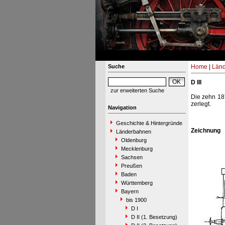
Suche
Home
|
Län
D III
zur erweiterten Suche
Die zehn 187
zerlegt.
Navigation
Geschichte & Hintergründe
Zeichnung
Länderbahnen
Oldenburg
Mecklenburg
Sachsen
Preußen
Baden
Württemberg
Bayern
bis 1900
D I
D II (1. Besetzung)