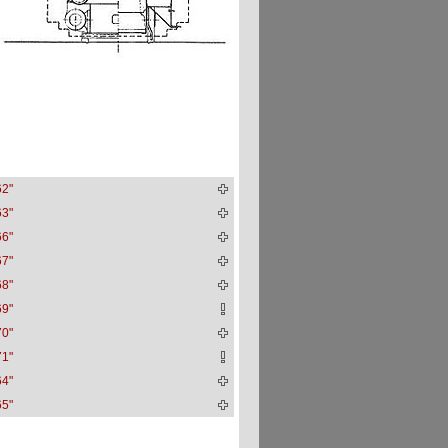
62"
63"
66"
67"
68"
69"
70"
71"
64"
65"