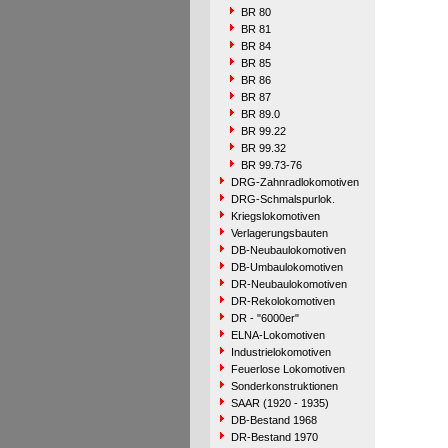
BR 80
BR 81
BR 84
BR 85
BR 86
BR 87
BR 89.0
BR 99.22
BR 99.32
BR 99.73-76
DRG-Zahnradlokomotiven
DRG-Schmalspurlok.
Kriegslokomotiven
Verlagerungsbauten
DB-Neubaulokomotiven
DB-Umbaulokomotiven
DR-Neubaulokomotiven
DR-Rekolokomotiven
DR - "6000er"
ELNA-Lokomotiven
Industrielokomotiven
Feuerlose Lokomotiven
Sonderkonstruktionen
SAAR (1920 - 1935)
DB-Bestand 1968
DR-Bestand 1970