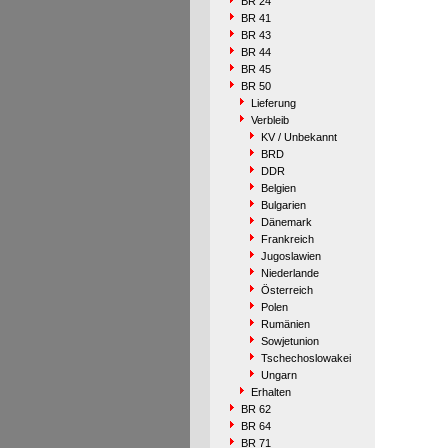
BR 24
BR 41
BR 43
BR 44
BR 45
BR 50
Lieferung
Verbleib
KV / Unbekannt
BRD
DDR
Belgien
Bulgarien
Dänemark
Frankreich
Jugoslawien
Niederlande
Österreich
Polen
Rumänien
Sowjetunion
Tschechoslowakei
Ungarn
Erhalten
BR 62
BR 64
BR 71