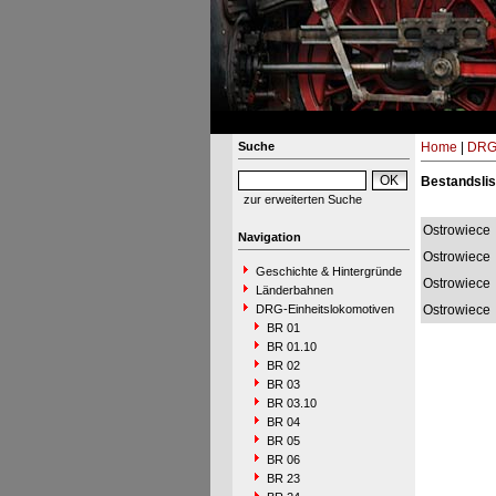
Suche
Home
|
DRG-
Bestandslis
zur erweiterten Suche
Ostrowiece
Navigation
Ostrowiece
Geschichte & Hintergründe
Ostrowiece
Länderbahnen
DRG-Einheitslokomotiven
Ostrowiece
BR 01
BR 01.10
BR 02
BR 03
BR 03.10
BR 04
BR 05
BR 06
BR 23