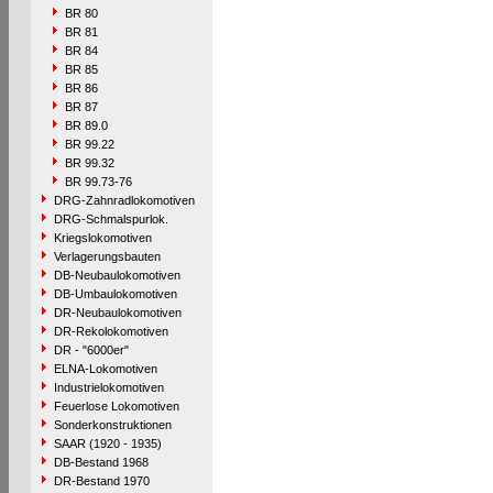
BR 80
BR 81
BR 84
BR 85
BR 86
BR 87
BR 89.0
BR 99.22
BR 99.32
BR 99.73-76
DRG-Zahnradlokomotiven
DRG-Schmalspurlok.
Kriegslokomotiven
Verlagerungsbauten
DB-Neubaulokomotiven
DB-Umbaulokomotiven
DR-Neubaulokomotiven
DR-Rekolokomotiven
DR - "6000er"
ELNA-Lokomotiven
Industrielokomotiven
Feuerlose Lokomotiven
Sonderkonstruktionen
SAAR (1920 - 1935)
DB-Bestand 1968
DR-Bestand 1970