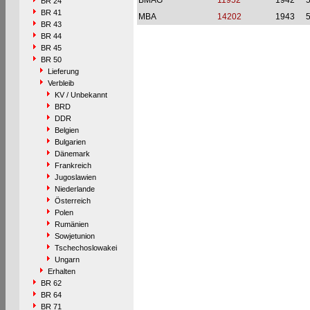
BMAG
11952
1942
BR 24
BR 41
MBA
14202
1943
BR 43
BR 44
BR 45
BR 50
Lieferung
Verbleib
KV / Unbekannt
BRD
DDR
Belgien
Bulgarien
Dänemark
Frankreich
Jugoslawien
Niederlande
Österreich
Polen
Rumänien
Sowjetunion
Tschechoslowakei
Ungarn
Erhalten
BR 62
BR 64
BR 71