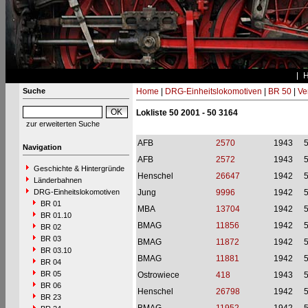
Suche
Home
|
DRG-Einheitslokomotiven
|
BR 50
|
Ve
Lokliste 50 2001 - 50 3164
zur erweiterten Suche
AFB
2570
1943
Navigation
AFB
2572
1943
Geschichte & Hintergründe
Henschel
26647
1942
Länderbahnen
DRG-Einheitslokomotiven
Jung
9996
1942
BR 01
MBA
13704
1942
BR 01.10
BMAG
11856
1942
BR 02
BR 03
BMAG
11872
1942
BR 03.10
BMAG
11881
1942
BR 04
BR 05
Ostrowiece
418
1943
BR 06
Henschel
26798
1942
BR 23