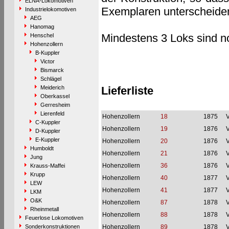
ELNA-Lokomotiven
Exemplaren unterscheide
Industrielokomotiven
AEG
Hanomag
Mindestens 3 Loks sind no
Henschel
Hohenzollern
B-Kuppler
Victor
Bismarck
Schlägel
Meiderich
Lieferliste
Oberkassel
Gerresheim
Lierenfeld
Hohenzollern
18
1875
V
C-Kuppler
Hohenzollern
19
1876
V
D-Kuppler
E-Kuppler
Hohenzollern
20
1876
V
Humboldt
Hohenzollern
21
1876
V
Jung
Hohenzollern
36
1876
V
Krauss-Maffei
Krupp
Hohenzollern
40
1877
V
LEW
Hohenzollern
41
1877
V
LKM
O&K
Hohenzollern
87
1878
V
Rheinmetall
Hohenzollern
88
1878
V
Feuerlose Lokomotiven
Sonderkonstruktionen
Hohenzollern
89
1878
V