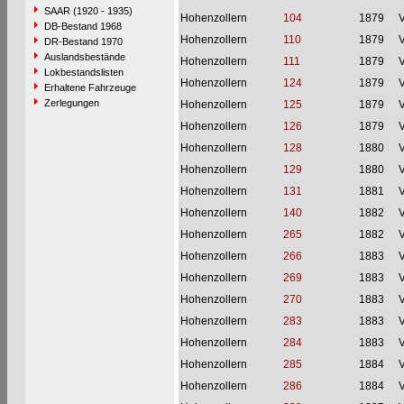
SAAR (1920 - 1935)
Hohenzollern
104
1879
V
DB-Bestand 1968
Hohenzollern
110
1879
V
DR-Bestand 1970
Auslandsbestände
Hohenzollern
111
1879
V
Lokbestandslisten
Hohenzollern
124
1879
V
Erhaltene Fahrzeuge
Zerlegungen
Hohenzollern
125
1879
V
Hohenzollern
126
1879
V
Hohenzollern
128
1880
V
Hohenzollern
129
1880
V
Hohenzollern
131
1881
V
Hohenzollern
140
1882
V
Hohenzollern
265
1882
V
Hohenzollern
266
1883
V
Hohenzollern
269
1883
V
Hohenzollern
270
1883
V
Hohenzollern
283
1883
V
Hohenzollern
284
1883
V
Hohenzollern
285
1884
V
Hohenzollern
286
1884
V