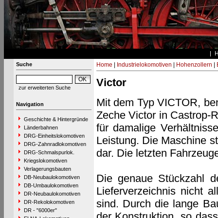
Suche
Home
|
Industrielokomotiven
|
Hohenzollern
|
Victor
zur erweiterten Suche
Mit dem Typ VICTOR, ben
Navigation
Zeche Victor in Castrop-R
Geschichte & Hintergründe
für damalige Verhältniss
Länderbahnen
DRG-Einheitslokomotiven
Leistung. Die Maschine st
DRG-Zahnradlokomotiven
dar. Die letzten Fahrzeug
DRG-Schmalspurlok.
Kriegslokomotiven
Verlagerungsbauten
Die genaue Stückzahl de
DB-Neubaulokomotiven
DB-Umbaulokomotiven
Lieferverzeichnis nicht 
DR-Neubaulokomotiven
sind. Durch die lange Ba
DR-Rekolokomotiven
DR - "6000er"
der Konstruktion, so dass