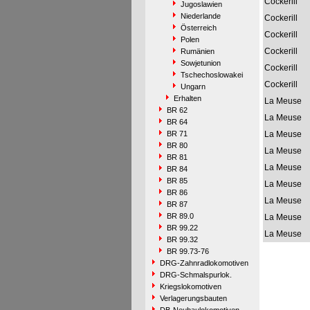
Cockerill
Jugoslawien
Niederlande
Cockerill
Österreich
Cockerill
Polen
Cockerill
Rumänien
Sowjetunion
Cockerill
Tschechoslowakei
Cockerill
Ungarn
Erhalten
La Meuse
BR 62
La Meuse
BR 64
BR 71
La Meuse
BR 80
La Meuse
BR 81
La Meuse
BR 84
BR 85
La Meuse
BR 86
La Meuse
BR 87
BR 89.0
La Meuse
BR 99.22
La Meuse
BR 99.32
BR 99.73-76
DRG-Zahnradlokomotiven
DRG-Schmalspurlok.
Kriegslokomotiven
Verlagerungsbauten