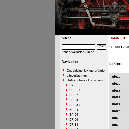
Suche
Home
|
DRG-
50 2001 - 5
zur erweiterten Suche
Navigation
Lokliste
Geschichte & Hintergründe
Länderbahnen
Tubize
DRG-Einheitslokomotiven
Tubize
BR 01
BR 01.10
Tubize
BR 02
Tubize
BR 03
Tubize
BR 03.10
BR 04
Tubize
BR 05
Tubize
BR 06
BR 23
Tubize