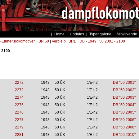
Home
Updates
Typengalerie
Mitwirkende
Einheitslokomotiven
|
BR 50
|
Verbleib
|
BRD
|
DB - 1949
|
50 2001 - 2100
0 2100
2272
1943
50 ÜK
1'E-h2
DB "50 2001"
2273
1943
50 ÜK
1'E-h2
DB "50 2002"
2274
1943
50 ÜK
1'E-h2
DB "50 2003"
2275
1943
50 ÜK
1'E-h2
DB "50 2004"
2276
1943
50 ÜK
1'E-h2
DB "50 2005"
2277
1943
50 ÜK
1'E-h2
DB "50 2006"
2279
1943
50 ÜK
1'E-h2
DB "50 2008"
2281
1943
50 ÜK
1'E-h2
DB "50 2010"