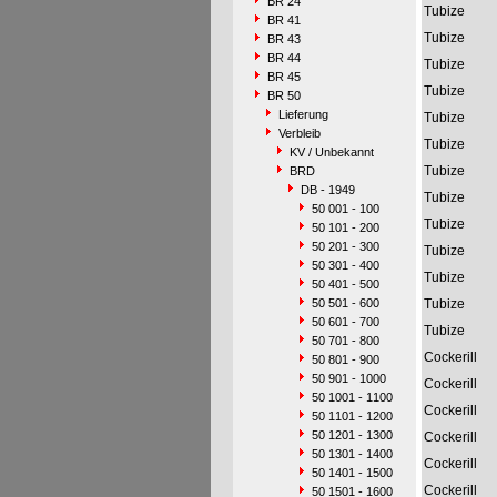
BR 24
Tubize
BR 41
Tubize
BR 43
BR 44
Tubize
BR 45
Tubize
BR 50
Lieferung
Tubize
Verbleib
Tubize
KV / Unbekannt
Tubize
BRD
DB - 1949
Tubize
50 001 - 100
Tubize
50 101 - 200
50 201 - 300
Tubize
50 301 - 400
Tubize
50 401 - 500
50 501 - 600
Tubize
50 601 - 700
Tubize
50 701 - 800
Cockerill
50 801 - 900
50 901 - 1000
Cockerill
50 1001 - 1100
Cockerill
50 1101 - 1200
50 1201 - 1300
Cockerill
50 1301 - 1400
Cockerill
50 1401 - 1500
Cockerill
50 1501 - 1600