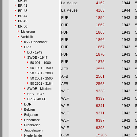
BR 24
La Meuse
4162
1944
BR 41
La Meuse
4163
1944
BR 43
BR 44
FUF
1859
1943
BR 45
FUF
1862
1943
BR 50
Lieferung
FUF
1865
1943
Verbleib
FUF
1866
1943
KV / Unbekannt
FUF
1867
1943
BRD
DB - 1949
FUF
1870
1943
SWDE - 1947
FUF
1875
1943
50 001 - 1000
50 1001 - 1500
AFB
2555
1943
50 1501 - 2000
AFB
2561
1943
50 2001 - 2500
50 2501 - 3164
AFB
2563
1943
SWDE - Mietloks
WLF
9338
1942
SEB - 1947
WLF
9339
1942
BR 50.40 FC
DDR
WLF
9341
1942
Belgien
WLF
9371
1942
Bulgarien
Dänemark
WLF
9387
1942
Frankreich
WLF
9393
1942
Jugoslawien
BLW
15206
1942
Niederlande