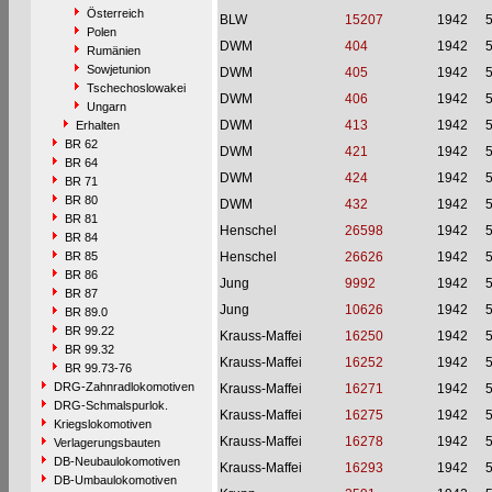
Österreich
BLW
15207
1942
Polen
DWM
404
1942
Rumänien
Sowjetunion
DWM
405
1942
Tschechoslowakei
DWM
406
1942
Ungarn
DWM
413
1942
Erhalten
BR 62
DWM
421
1942
BR 64
DWM
424
1942
BR 71
BR 80
DWM
432
1942
BR 81
Henschel
26598
1942
BR 84
BR 85
Henschel
26626
1942
BR 86
Jung
9992
1942
BR 87
Jung
10626
1942
BR 89.0
BR 99.22
Krauss-Maffei
16250
1942
BR 99.32
Krauss-Maffei
16252
1942
BR 99.73-76
DRG-Zahnradlokomotiven
Krauss-Maffei
16271
1942
DRG-Schmalspurlok.
Krauss-Maffei
16275
1942
Kriegslokomotiven
Krauss-Maffei
16278
1942
Verlagerungsbauten
DB-Neubaulokomotiven
Krauss-Maffei
16293
1942
DB-Umbaulokomotiven