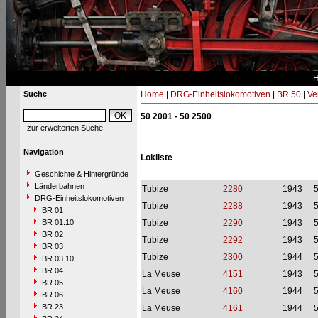
Suche
Home
|
DRG-Einheitslokomotiven
|
BR 50
|
Ve
50 2001 - 50 2500
zur erweiterten Suche
Navigation
Lokliste
Geschichte & Hintergründe
Länderbahnen
Tubize
2280
1943
DRG-Einheitslokomotiven
Tubize
2288
1943
BR 01
BR 01.10
Tubize
2290
1943
BR 02
Tubize
2292
1943
BR 03
Tubize
2300
1944
BR 03.10
BR 04
La Meuse
4151
1943
BR 05
La Meuse
4160
1944
BR 06
BR 23
La Meuse
4161
1944