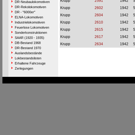
Krupp
2591
1942
DR-Neubaulokomotiven
DR-Rekolokomotiven
Krupp
2602
1942
DR - "6000er"
Krupp
2604
1942
ELNA-Lokomotiven
Krupp
2610
1942
Industrielokomotiven
Feuerlose Lokomotiven
Krupp
2615
1942
Sonderkonstruktionen
Krupp
2617
1942
SAAR (1920 - 1935)
DB-Bestand 1968
Krupp
2634
1942
DR-Bestand 1970
Auslandsbestände
Lokbestandslisten
Erhaltene Fahrzeuge
Zerlegungen