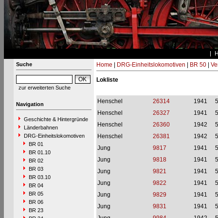
Suche
Home
|
DRG-Einheitslokomotiven
|
BR 50
|
Ve
Lokliste
zur erweiterten Suche
Henschel
26314
1941
Navigation
Henschel
26327
1941
Geschichte & Hintergründe
Henschel
26360
1942
Länderbahnen
DRG-Einheitslokomotiven
Henschel
26381
1942
BR 01
Jung
9817
1941
BR 01.10
Jung
9818
1941
BR 02
BR 03
Jung
9821
1941
BR 03.10
Jung
9822
1941
BR 04
BR 05
Jung
9829
1941
BR 06
Jung
9831
1941
BR 23