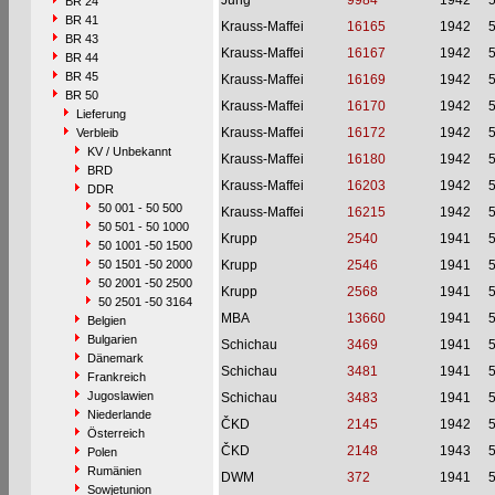
Jung
9984
1942
BR 24
BR 41
Krauss-Maffei
16165
1942
BR 43
Krauss-Maffei
16167
1942
BR 44
BR 45
Krauss-Maffei
16169
1942
BR 50
Krauss-Maffei
16170
1942
Lieferung
Krauss-Maffei
16172
1942
Verbleib
KV / Unbekannt
Krauss-Maffei
16180
1942
BRD
Krauss-Maffei
16203
1942
DDR
50 001 - 50 500
Krauss-Maffei
16215
1942
50 501 - 50 1000
Krupp
2540
1941
50 1001 -50 1500
50 1501 -50 2000
Krupp
2546
1941
50 2001 -50 2500
Krupp
2568
1941
50 2501 -50 3164
MBA
13660
1941
Belgien
Bulgarien
Schichau
3469
1941
Dänemark
Schichau
3481
1941
Frankreich
Jugoslawien
Schichau
3483
1941
Niederlande
ČKD
2145
1942
Österreich
ČKD
2148
1943
Polen
Rumänien
DWM
372
1941
Sowjetunion