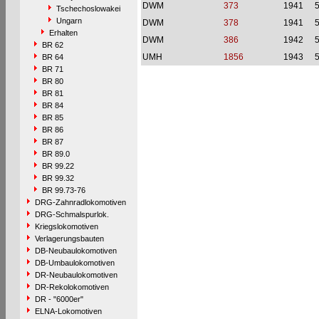
DWM
373
1941
Tschechoslowakei
Ungarn
DWM
378
1941
Erhalten
DWM
386
1942
BR 62
UMH
1856
1943
BR 64
BR 71
BR 80
BR 81
BR 84
BR 85
BR 86
BR 87
BR 89.0
BR 99.22
BR 99.32
BR 99.73-76
DRG-Zahnradlokomotiven
DRG-Schmalspurlok.
Kriegslokomotiven
Verlagerungsbauten
DB-Neubaulokomotiven
DB-Umbaulokomotiven
DR-Neubaulokomotiven
DR-Rekolokomotiven
DR - "6000er"
ELNA-Lokomotiven