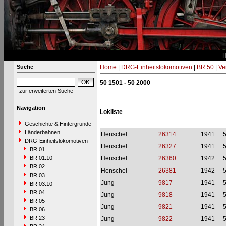
Suche
Home
|
DRG-Einheitslokomotiven
|
BR 50
|
Ve
50 1501 - 50 2000
zur erweiterten Suche
Navigation
Lokliste
Geschichte & Hintergründe
Länderbahnen
Henschel
26314
1941
DRG-Einheitslokomotiven
Henschel
26327
1941
BR 01
BR 01.10
Henschel
26360
1942
BR 02
Henschel
26381
1942
BR 03
Jung
9817
1941
BR 03.10
BR 04
Jung
9818
1941
BR 05
Jung
9821
1941
BR 06
BR 23
Jung
9822
1941