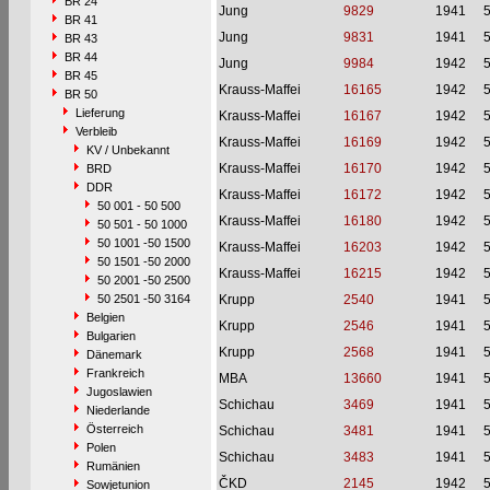
BR 24
Jung
9829
1941
BR 41
Jung
9831
1941
BR 43
BR 44
Jung
9984
1942
BR 45
Krauss-Maffei
16165
1942
BR 50
Lieferung
Krauss-Maffei
16167
1942
Verbleib
Krauss-Maffei
16169
1942
KV / Unbekannt
Krauss-Maffei
16170
1942
BRD
DDR
Krauss-Maffei
16172
1942
50 001 - 50 500
Krauss-Maffei
16180
1942
50 501 - 50 1000
50 1001 -50 1500
Krauss-Maffei
16203
1942
50 1501 -50 2000
Krauss-Maffei
16215
1942
50 2001 -50 2500
50 2501 -50 3164
Krupp
2540
1941
Belgien
Krupp
2546
1941
Bulgarien
Krupp
2568
1941
Dänemark
Frankreich
MBA
13660
1941
Jugoslawien
Schichau
3469
1941
Niederlande
Österreich
Schichau
3481
1941
Polen
Schichau
3483
1941
Rumänien
ČKD
2145
1942
Sowjetunion