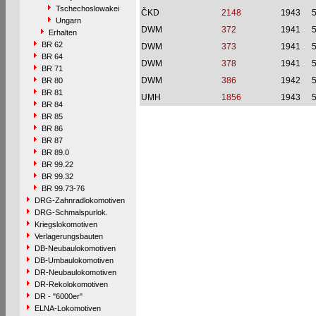
Tschechoslowakei
ČKD
2148
1943
Ungarn
DWM
372
1941
Erhalten
BR 62
DWM
373
1941
BR 64
DWM
378
1941
BR 71
DWM
386
1942
BR 80
BR 81
UMH
1856
1943
BR 84
BR 85
BR 86
BR 87
BR 89.0
BR 99.22
BR 99.32
BR 99.73-76
DRG-Zahnradlokomotiven
DRG-Schmalspurlok.
Kriegslokomotiven
Verlagerungsbauten
DB-Neubaulokomotiven
DB-Umbaulokomotiven
DR-Neubaulokomotiven
DR-Rekolokomotiven
DR - "6000er"
ELNA-Lokomotiven