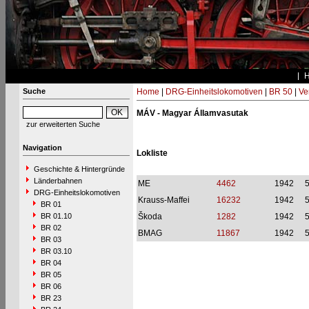
Suche
Home
|
DRG-Einheitslokomotiven
|
BR 50
|
Ve
MÁV - Magyar Államvasutak
zur erweiterten Suche
Navigation
Lokliste
Geschichte & Hintergründe
Länderbahnen
ME
4462
1942
DRG-Einheitslokomotiven
Krauss-Maffei
16232
1942
BR 01
BR 01.10
Škoda
1282
1942
BR 02
BMAG
11867
1942
BR 03
BR 03.10
BR 04
BR 05
BR 06
BR 23