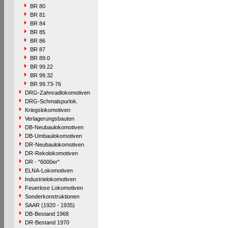
BR 80
BR 81
BR 84
BR 85
BR 86
BR 87
BR 89.0
BR 99.22
BR 99.32
BR 99.73-76
DRG-Zahnradlokomotiven
DRG-Schmalspurlok.
Kriegslokomotiven
Verlagerungsbauten
DB-Neubaulokomotiven
DB-Umbaulokomotiven
DR-Neubaulokomotiven
DR-Rekolokomotiven
DR - "6000er"
ELNA-Lokomotiven
Industrielokomotiven
Feuerlose Lokomotiven
Sonderkonstruktionen
SAAR (1920 - 1935)
DB-Bestand 1968
DR-Bestand 1970