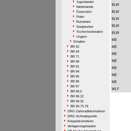
Jugoslawien
BLW
Niederlande
BLW
Österreich
Polen
BLW
Rumänien
BLW
Sowjetunion
Tschechoslowakei
BLW
Ungarn
ME
Erhalten
BR 62
ME
BR 64
ME
BR 71
ME
BR 80
BR 81
ME
BR 84
ME
BR 85
BR 86
ME
BR 87
WLF
BR 89.0
BR 99.22
BR 99.32
BR 99.73-76
DRG-Zahnradlokomotiven
DRG-Schmalspurlok.
Kriegslokomotiven
Verlagerungsbauten