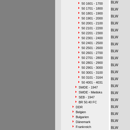
BLW
50 1601 - 1700
50 1701 - 1800
BLW
50 1801 - 1900
BLW
50 1901 - 2000
BLW
50 2001 - 2100
50 2101 - 2200
BLW
50 2201 - 2300
BLW
50 2301 - 2400
50 2401 - 2500
BLW
50 2501 - 2600
BLW
50 2601 - 2700
50 2701 - 2800
BLW
50 2801 - 2900
BLW
50 2901 - 3000
BLW
50 3001 - 3100
50 3101 - 3164
BLW
50 4001 - 4031
BLW
SWDE - 1947
SWDE - Mietloks
BLW
SEB - 1947
BLW
BR 50.40 FC
BLW
DDR
Belgien
BLW
Bulgarien
BLW
Dänemark
Frankreich
BLW