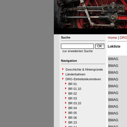
Suche
Home
|
DRG-
Lokliste
zur erweiterten Suche
BMAG
Navigation
BMAG
Geschichte & Hintergründe
BMAG
Länderbahnen
DRG-Einheitslokomotiven
BMAG
BR 01
BMAG
BR 01.10
BMAG
BR 02
BR 03
BMAG
BR 03.10
BMAG
BR 04
BR 05
BMAG
BR 06
BMAG
BR 23