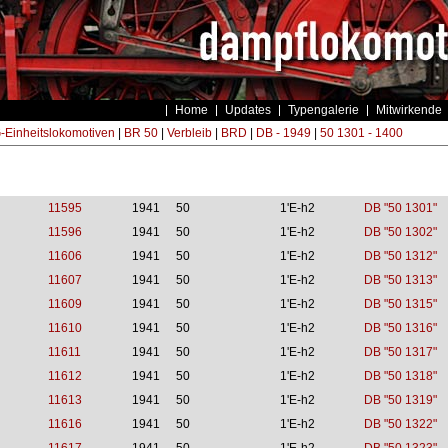
Home
Updates
Typengalerie
Mitwirkende
Einheitslokomotiven
|
BR 50
|
Verbleib
|
BRD
|
DB - 1949
|
50 1301 - 1400
11595
1941
50
1'E-h2
DB "50 1301"
11596
1941
50
1'E-h2
DB "50 1302"
11606
1941
50
1'E-h2
DB "50 1312"
11607
1941
50
1'E-h2
DB "50 1313"
11609
1941
50
1'E-h2
DB "50 1315"
11610
1941
50
1'E-h2
DB "50 1316"
11611
1941
50
1'E-h2
DB "50 1317"
11612
1941
50
1'E-h2
DB "50 1318"
11613
1941
50
1'E-h2
DB "50 1319"
11616
1941
50
1'E-h2
DB "50 1322"