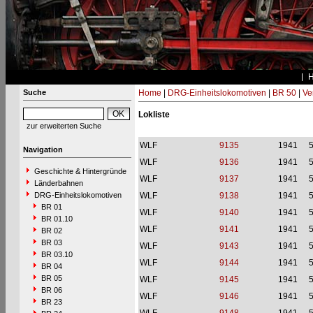
Suche
Home
|
DRG-Einheitslokomotiven
|
BR 50
|
Ve
Lokliste
zur erweiterten Suche
WLF
9135
1941
Navigation
WLF
9136
1941
Geschichte & Hintergründe
WLF
9137
1941
Länderbahnen
DRG-Einheitslokomotiven
WLF
9138
1941
BR 01
WLF
9140
1941
BR 01.10
WLF
9141
1941
BR 02
BR 03
WLF
9143
1941
BR 03.10
WLF
9144
1941
BR 04
BR 05
WLF
9145
1941
BR 06
WLF
9146
1941
BR 23