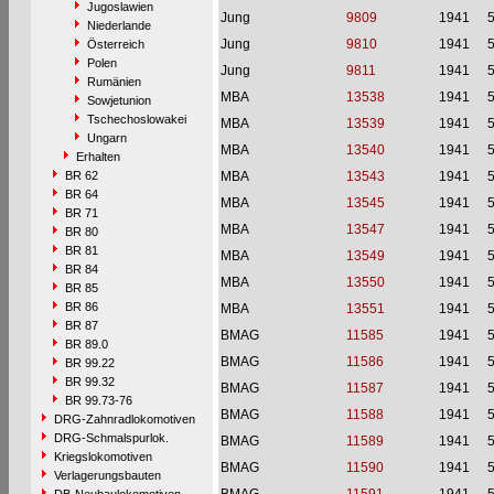
Jugoslawien
Jung
9809
1941
Niederlande
Jung
9810
1941
Österreich
Polen
Jung
9811
1941
Rumänien
MBA
13538
1941
Sowjetunion
Tschechoslowakei
MBA
13539
1941
Ungarn
MBA
13540
1941
Erhalten
BR 62
MBA
13543
1941
BR 64
MBA
13545
1941
BR 71
MBA
13547
1941
BR 80
BR 81
MBA
13549
1941
BR 84
MBA
13550
1941
BR 85
BR 86
MBA
13551
1941
BR 87
BMAG
11585
1941
BR 89.0
BMAG
11586
1941
BR 99.22
BR 99.32
BMAG
11587
1941
BR 99.73-76
BMAG
11588
1941
DRG-Zahnradlokomotiven
DRG-Schmalspurlok.
BMAG
11589
1941
Kriegslokomotiven
BMAG
11590
1941
Verlagerungsbauten