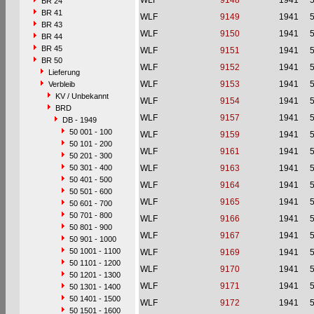
WLF
9148
1941
BR 24
BR 41
WLF
9149
1941
BR 43
WLF
9150
1941
BR 44
BR 45
WLF
9151
1941
BR 50
WLF
9152
1941
Lieferung
WLF
9153
1941
Verbleib
KV / Unbekannt
WLF
9154
1941
BRD
WLF
9157
1941
DB - 1949
50 001 - 100
WLF
9159
1941
50 101 - 200
WLF
9161
1941
50 201 - 300
50 301 - 400
WLF
9163
1941
50 401 - 500
WLF
9164
1941
50 501 - 600
WLF
9165
1941
50 601 - 700
50 701 - 800
WLF
9166
1941
50 801 - 900
WLF
9167
1941
50 901 - 1000
50 1001 - 1100
WLF
9169
1941
50 1101 - 1200
WLF
9170
1941
50 1201 - 1300
WLF
9171
1941
50 1301 - 1400
50 1401 - 1500
WLF
9172
1941
50 1501 - 1600