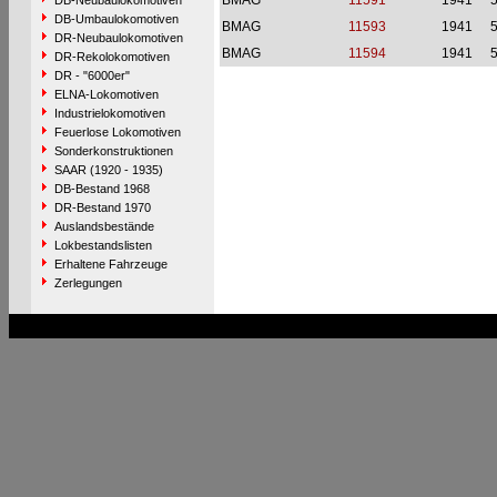
BMAG
11591
1941
DB-Neubaulokomotiven
DB-Umbaulokomotiven
BMAG
11593
1941
DR-Neubaulokomotiven
BMAG
11594
1941
DR-Rekolokomotiven
DR - "6000er"
ELNA-Lokomotiven
Industrielokomotiven
Feuerlose Lokomotiven
Sonderkonstruktionen
SAAR (1920 - 1935)
DB-Bestand 1968
DR-Bestand 1970
Auslandsbestände
Lokbestandslisten
Erhaltene Fahrzeuge
Zerlegungen