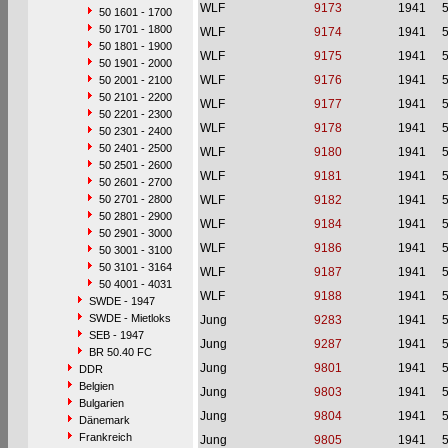
WLF
9173
1941
50 1601 - 1700
50 1701 - 1800
WLF
9174
1941
50 1801 - 1900
WLF
9175
1941
50 1901 - 2000
WLF
9176
1941
50 2001 - 2100
50 2101 - 2200
WLF
9177
1941
50 2201 - 2300
WLF
9178
1941
50 2301 - 2400
50 2401 - 2500
WLF
9180
1941
50 2501 - 2600
WLF
9181
1941
50 2601 - 2700
50 2701 - 2800
WLF
9182
1941
50 2801 - 2900
WLF
9184
1941
50 2901 - 3000
WLF
9186
1941
50 3001 - 3100
50 3101 - 3164
WLF
9187
1941
50 4001 - 4031
WLF
9188
1941
SWDE - 1947
SWDE - Mietloks
Jung
9283
1941
SEB - 1947
Jung
9287
1941
BR 50.40 FC
Jung
9801
1941
DDR
Belgien
Jung
9803
1941
Bulgarien
Jung
9804
1941
Dänemark
Frankreich
Jung
9805
1941