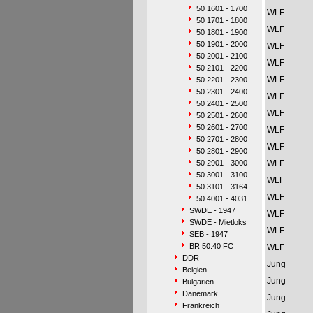
50 1601 - 1700
WLF
50 1701 - 1800
WLF
50 1801 - 1900
50 1901 - 2000
WLF
50 2001 - 2100
WLF
50 2101 - 2200
WLF
50 2201 - 2300
50 2301 - 2400
WLF
50 2401 - 2500
WLF
50 2501 - 2600
50 2601 - 2700
WLF
50 2701 - 2800
WLF
50 2801 - 2900
50 2901 - 3000
WLF
50 3001 - 3100
WLF
50 3101 - 3164
WLF
50 4001 - 4031
SWDE - 1947
WLF
SWDE - Mietloks
WLF
SEB - 1947
BR 50.40 FC
WLF
DDR
Jung
Belgien
Jung
Bulgarien
Dänemark
Jung
Frankreich