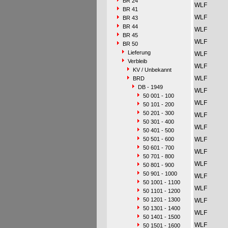
BR 24
WLF
BR 41
WLF
BR 43
BR 44
WLF
BR 45
WLF
BR 50
Lieferung
WLF
Verbleib
WLF
KV / Unbekannt
WLF
BRD
DB - 1949
WLF
50 001 - 100
WLF
50 101 - 200
50 201 - 300
WLF
50 301 - 400
WLF
50 401 - 500
50 501 - 600
WLF
50 601 - 700
WLF
50 701 - 800
WLF
50 801 - 900
50 901 - 1000
WLF
50 1001 - 1100
WLF
50 1101 - 1200
50 1201 - 1300
WLF
50 1301 - 1400
WLF
50 1401 - 1500
WLF
50 1501 - 1600