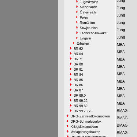
Jung
Jugoslawien
Niederlande
Jung
Österreich
Jung
Polen
Jung
Rumänien
Sowjetunion
Jung
Tschechoslowakei
Jung
Ungarn
Erhalten
MBA
BR 62
MBA
BR 64
BR 71
MBA
BR 80
MBA
BR 81
MBA
BR 84
BR 85
MBA
BR 86
MBA
BR 87
BR 89.0
MBA
BR 99.22
MBA
BR 99.32
BMAG
BR 99.73-76
DRG-Zahnradlokomotiven
BMAG
DRG-Schmalspurlok.
BMAG
Kriegslokomotiven
Verlagerungsbauten
BMAG