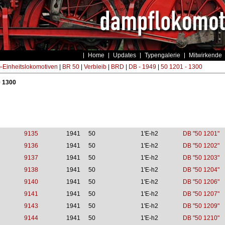
Home
Updates
Typengalerie
Mitwirkende
Einheitslokomotiven
|
BR 50
|
Verbleib
|
BRD
|
DB - 1949
|
50 1201 - 1300
0 1300
9135
1941
50
1'E-h2
DB "50 1201"
9136
1941
50
1'E-h2
DB "50 1202"
9137
1941
50
1'E-h2
DB "50 1203"
9138
1941
50
1'E-h2
DB "50 1204"
9140
1941
50
1'E-h2
DB "50 1206"
9141
1941
50
1'E-h2
DB "50 1207"
9143
1941
50
1'E-h2
DB "50 1209"
9144
1941
50
1'E-h2
DB "50 1210"