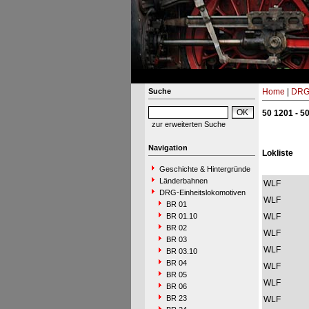
Suche
Home
|
DRG-
50 1201 - 5
zur erweiterten Suche
Navigation
Lokliste
Geschichte & Hintergründe
Länderbahnen
WLF
DRG-Einheitslokomotiven
WLF
BR 01
BR 01.10
WLF
BR 02
WLF
BR 03
WLF
BR 03.10
BR 04
WLF
BR 05
WLF
BR 06
BR 23
WLF