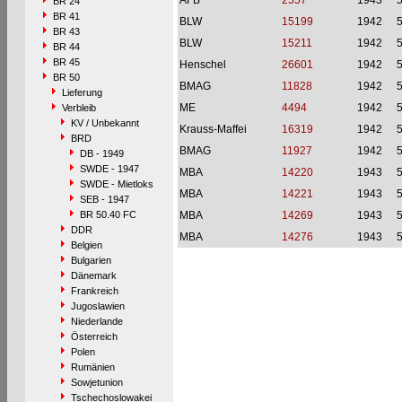
AFB
2557
1943
BR 24
BR 41
BLW
15199
1942
BR 43
BLW
15211
1942
BR 44
BR 45
Henschel
26601
1942
BR 50
BMAG
11828
1942
Lieferung
ME
4494
1942
Verbleib
KV / Unbekannt
Krauss-Maffei
16319
1942
BRD
BMAG
11927
1942
DB - 1949
SWDE - 1947
MBA
14220
1943
SWDE - Mietloks
MBA
14221
1943
SEB - 1947
BR 50.40 FC
MBA
14269
1943
DDR
MBA
14276
1943
Belgien
Bulgarien
Dänemark
Frankreich
Jugoslawien
Niederlande
Österreich
Polen
Rumänien
Sowjetunion
Tschechoslowakei