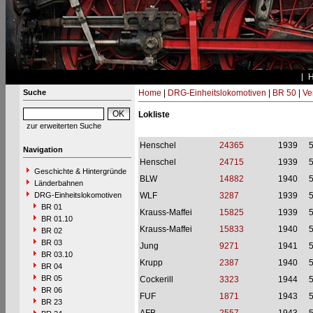
Suche
Home
|
DRG-Einheitslokomotiven
|
BR 50
|
Ve
Lokliste
zur erweiterten Suche
Henschel
24365
1939
Navigation
Henschel
24715
1939
Geschichte & Hintergründe
BLW
14882
1940
Länderbahnen
DRG-Einheitslokomotiven
WLF
3287
1939
BR 01
Krauss-Maffei
15825
1939
BR 01.10
Krauss-Maffei
15833
1940
BR 02
BR 03
Jung
9271
1941
BR 03.10
Krupp
2387
1940
BR 04
BR 05
Cockerill
3323
1944
BR 06
FUF
1871
1943
BR 23