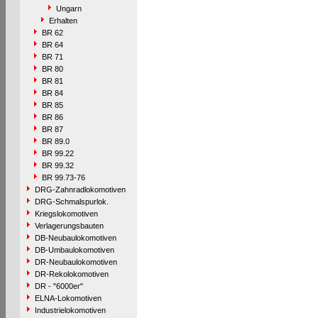
Ungarn
Erhalten
BR 62
BR 64
BR 71
BR 80
BR 81
BR 84
BR 85
BR 86
BR 87
BR 89.0
BR 99.22
BR 99.32
BR 99.73-76
DRG-Zahnradlokomotiven
DRG-Schmalspurlok.
Kriegslokomotiven
Verlagerungsbauten
DB-Neubaulokomotiven
DB-Umbaulokomotiven
DR-Neubaulokomotiven
DR-Rekolokomotiven
DR - "6000er"
ELNA-Lokomotiven
Industrielokomotiven