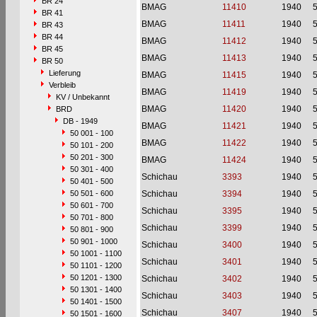
BR 24
BMAG
11410
1940
BR 41
BMAG
11411
1940
BR 43
BR 44
BMAG
11412
1940
BR 45
BMAG
11413
1940
BR 50
Lieferung
BMAG
11415
1940
Verbleib
BMAG
11419
1940
KV / Unbekannt
BMAG
11420
1940
BRD
DB - 1949
BMAG
11421
1940
50 001 - 100
BMAG
11422
1940
50 101 - 200
50 201 - 300
BMAG
11424
1940
50 301 - 400
Schichau
3393
1940
50 401 - 500
50 501 - 600
Schichau
3394
1940
50 601 - 700
Schichau
3395
1940
50 701 - 800
Schichau
3399
1940
50 801 - 900
50 901 - 1000
Schichau
3400
1940
50 1001 - 1100
Schichau
3401
1940
50 1101 - 1200
50 1201 - 1300
Schichau
3402
1940
50 1301 - 1400
Schichau
3403
1940
50 1401 - 1500
Schichau
3407
1940
50 1501 - 1600