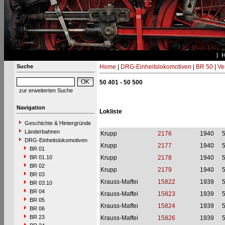
Suche
Home
|
DRG-Einheitslokomotiven
|
BR 50
|
Ve
50 401 - 50 500
zur erweiterten Suche
Navigation
Lokliste
Geschichte & Hintergründe
Länderbahnen
Krupp
2176
1940
DRG-Einheitslokomotiven
Krupp
2177
1940
BR 01
BR 01.10
Krupp
2178
1940
BR 02
Krupp
2179
1940
BR 03
Krauss-Maffei
15822
1939
BR 03.10
BR 04
Krauss-Maffei
15823
1939
BR 05
Krauss-Maffei
15824
1939
BR 06
BR 23
Krauss-Maffei
15826
1939