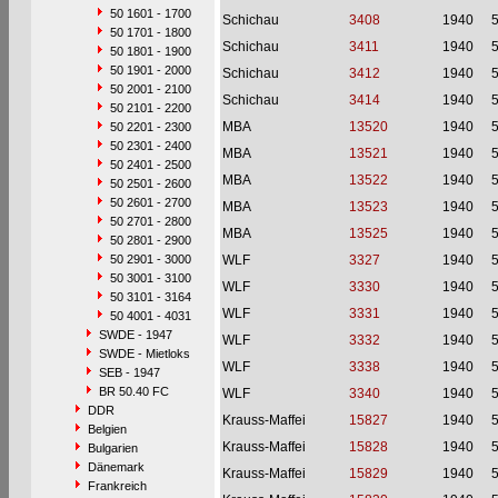
50 1601 - 1700
Schichau
3408
1940
50 1701 - 1800
Schichau
3411
1940
50 1801 - 1900
50 1901 - 2000
Schichau
3412
1940
50 2001 - 2100
Schichau
3414
1940
50 2101 - 2200
MBA
13520
1940
50 2201 - 2300
50 2301 - 2400
MBA
13521
1940
50 2401 - 2500
MBA
13522
1940
50 2501 - 2600
50 2601 - 2700
MBA
13523
1940
50 2701 - 2800
MBA
13525
1940
50 2801 - 2900
50 2901 - 3000
WLF
3327
1940
50 3001 - 3100
WLF
3330
1940
50 3101 - 3164
WLF
3331
1940
50 4001 - 4031
SWDE - 1947
WLF
3332
1940
SWDE - Mietloks
WLF
3338
1940
SEB - 1947
BR 50.40 FC
WLF
3340
1940
DDR
Krauss-Maffei
15827
1940
Belgien
Krauss-Maffei
15828
1940
Bulgarien
Dänemark
Krauss-Maffei
15829
1940
Frankreich