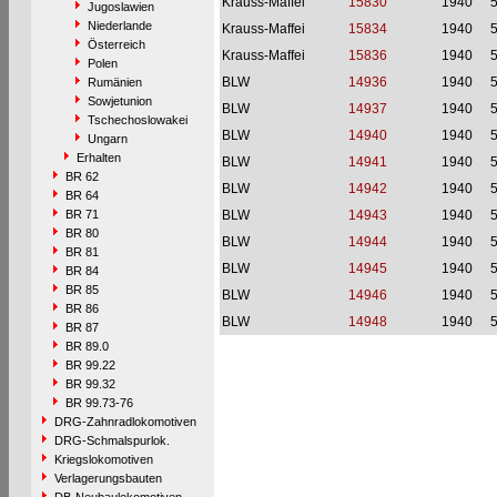
Krauss-Maffei
15830
1940
Jugoslawien
Niederlande
Krauss-Maffei
15834
1940
Österreich
Krauss-Maffei
15836
1940
Polen
BLW
14936
1940
Rumänien
Sowjetunion
BLW
14937
1940
Tschechoslowakei
BLW
14940
1940
Ungarn
Erhalten
BLW
14941
1940
BR 62
BLW
14942
1940
BR 64
BR 71
BLW
14943
1940
BR 80
BLW
14944
1940
BR 81
BLW
14945
1940
BR 84
BR 85
BLW
14946
1940
BR 86
BLW
14948
1940
BR 87
BR 89.0
BR 99.22
BR 99.32
BR 99.73-76
DRG-Zahnradlokomotiven
DRG-Schmalspurlok.
Kriegslokomotiven
Verlagerungsbauten