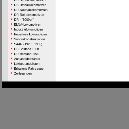
DB-Neubaulokomotiven
DB-Umbaulokomotiven
DR-Neubaulokomotiven
DR-Rekolokomotiven
DR - "6000er"
ELNA-Lokomotiven
Industrielokomotiven
Feuerlose Lokomotiven
Sonderkonstruktionen
SAAR (1920 - 1935)
DB-Bestand 1968
DR-Bestand 1970
Auslandsbestände
Lokbestandslisten
Erhaltene Fahrzeuge
Zerlegungen