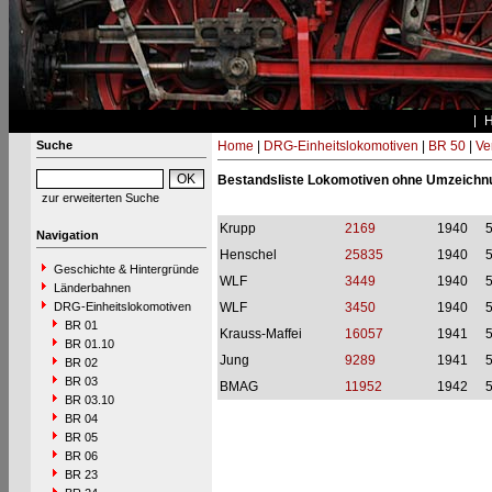
Suche
Home
|
DRG-Einheitslokomotiven
|
BR 50
|
Ve
Bestandsliste Lokomotiven ohne Umzeichn
zur erweiterten Suche
Krupp
2169
1940
Navigation
Henschel
25835
1940
Geschichte & Hintergründe
WLF
3449
1940
Länderbahnen
DRG-Einheitslokomotiven
WLF
3450
1940
BR 01
Krauss-Maffei
16057
1941
BR 01.10
Jung
9289
1941
BR 02
BR 03
BMAG
11952
1942
BR 03.10
BR 04
BR 05
BR 06
BR 23