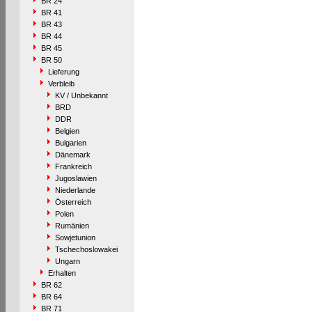
BR 24
BR 41
BR 43
BR 44
BR 45
BR 50
Lieferung
Verbleib
KV / Unbekannt
BRD
DDR
Belgien
Bulgarien
Dänemark
Frankreich
Jugoslawien
Niederlande
Österreich
Polen
Rumänien
Sowjetunion
Tschechoslowakei
Ungarn
Erhalten
BR 62
BR 64
BR 71