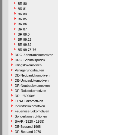
BR 80
BR 81
BR 84
BR 85
BR 86
BR 87
BR 89.0
BR 99.22
BR 99.32
BR 99.73-76
DRG-Zahnradlokomotiven
DRG-Schmalspurlok.
Kriegslokomotiven
Verlagerungsbauten
DB-Neubaulokomotiven
DB-Umbaulokomotiven
DR-Neubaulokomotiven
DR-Rekolokomotiven
DR - "6000er"
ELNA-Lokomotiven
Industrielokomotiven
Feuerlose Lokomotiven
Sonderkonstruktionen
SAAR (1920 - 1935)
DB-Bestand 1968
DR-Bestand 1970