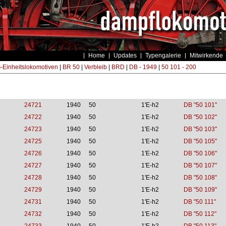
Home
Updates
Typengalerie
Mitwirkende
Einheitslokomotiven
|
BR 50
|
Verbleib
|
BRD
|
DB - 1949
|
50 101 - 200
24721
1940
50
1'E-h2
DB "50 101"
24722
1940
50
1'E-h2
DB "50 102"
24723
1940
50
1'E-h2
DB "50 103"
24725
1940
50
1'E-h2
DB "50 105"
24726
1940
50
1'E-h2
DB "50 106"
24727
1940
50
1'E-h2
DB "50 107"
24728
1940
50
1'E-h2
DB "50 108"
24729
1940
50
1'E-h2
DB "50 109"
24731
1940
50
1'E-h2
DB "50 111"
24732
1940
50
1'E-h2
DB "50 112"