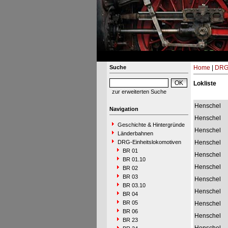
Suche
Home
|
DRG-
Lokliste
zur erweiterten Suche
Henschel
Navigation
Henschel
Geschichte & Hintergründe
Henschel
Länderbahnen
DRG-Einheitslokomotiven
Henschel
BR 01
Henschel
BR 01.10
Henschel
BR 02
BR 03
Henschel
BR 03.10
Henschel
BR 04
BR 05
Henschel
BR 06
Henschel
BR 23