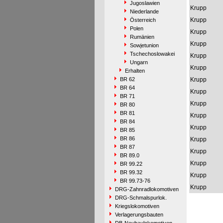
Jugoslawien
Krupp
Niederlande
Krupp
Österreich
Polen
Krupp
Rumänien
Krupp
Sowjetunion
Tschechoslowakei
Krupp
Ungarn
Krupp
Erhalten
BR 62
Krupp
BR 64
Krupp
BR 71
Krupp
BR 80
BR 81
Krupp
BR 84
Krupp
BR 85
BR 86
Krupp
BR 87
Krupp
BR 89.0
Krupp
BR 99.22
BR 99.32
Krupp
BR 99.73-76
Krupp
DRG-Zahnradlokomotiven
DRG-Schmalspurlok.
Kriegslokomotiven
Verlagerungsbauten