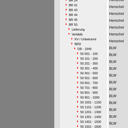
Henschel
BR 24
BR 41
Henschel
BR 43
Henschel
BR 44
BR 45
Henschel
BR 50
Henschel
Lieferung
Henschel
Verbleib
KV / Unbekannt
Henschel
BRD
BLW
DB - 1949
50 001 - 100
BLW
50 101 - 200
BLW
50 201 - 300
50 301 - 400
BLW
50 401 - 500
BLW
50 501 - 600
BLW
50 601 - 700
50 701 - 800
BLW
50 801 - 900
BLW
50 901 - 1000
50 1001 - 1100
BLW
50 1101 - 1200
BLW
50 1201 - 1300
BLW
50 1301 - 1400
50 1401 - 1500
BLW
50 1501 - 1600