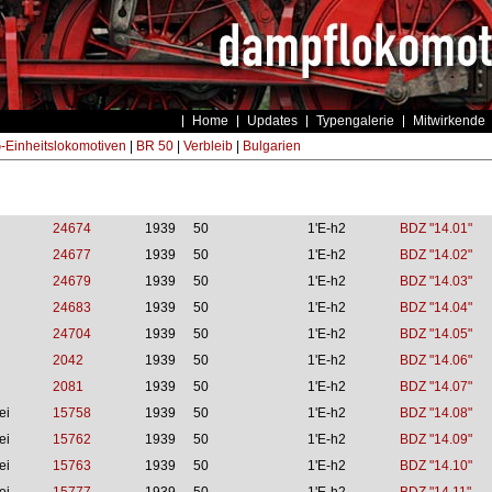
Home
Updates
Typengalerie
Mitwirkende
Einheitslokomotiven
|
BR 50
|
Verbleib
|
Bulgarien
24674
1939
50
1'E-h2
BDZ "14.01"
24677
1939
50
1'E-h2
BDZ "14.02"
24679
1939
50
1'E-h2
BDZ "14.03"
24683
1939
50
1'E-h2
BDZ "14.04"
24704
1939
50
1'E-h2
BDZ "14.05"
2042
1939
50
1'E-h2
BDZ "14.06"
2081
1939
50
1'E-h2
BDZ "14.07"
ei
15758
1939
50
1'E-h2
BDZ "14.08"
ei
15762
1939
50
1'E-h2
BDZ "14.09"
ei
15763
1939
50
1'E-h2
BDZ "14.10"