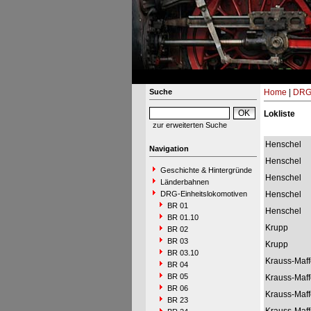
Suche
Home
|
DRG-
Lokliste
zur erweiterten Suche
Henschel
Navigation
Henschel
Geschichte & Hintergründe
Henschel
Länderbahnen
DRG-Einheitslokomotiven
Henschel
BR 01
Henschel
BR 01.10
Krupp
BR 02
BR 03
Krupp
BR 03.10
Krauss-Maff
BR 04
BR 05
Krauss-Maff
BR 06
Krauss-Maff
BR 23