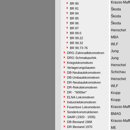
Krauss-Maff
BR 80
BR 81
Škoda
BR 84
Škoda
BR 85
Škoda
BR 86
BR 87
Henschel
BR 89.0
MBA
BR 99.22
BR 99.32
WLF
BR 99.73-76
Jung
DRG-Zahnradlokomotiven
DRG-Schmalspurlok.
Jung
Kriegslokomotiven
Henschel
Verlagerungsbauten
Schichau
DB-Neubaulokomotiven
DB-Umbaulokomotiven
Henschel
DR-Neubaulokomotiven
WLF
DR-Rekolokomotiven
DR - "6000er"
Krupp
ELNA-Lokomotiven
Krupp
Industrielokomotiven
Krauss-Maff
Feuerlose Lokomotiven
Sonderkonstruktionen
BMAG
SAAR (1920 - 1935)
Krauss-Maff
DB-Bestand 1968
DR-Bestand 1970
ME