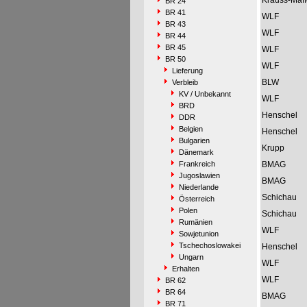
Krauss-Maff
BR 24
BR 41
WLF
BR 43
WLF
BR 44
BR 45
WLF
BR 50
WLF
Lieferung
BLW
Verbleib
KV / Unbekannt
WLF
BRD
Henschel
DDR
Belgien
Henschel
Bulgarien
Krupp
Dänemark
Frankreich
BMAG
Jugoslawien
BMAG
Niederlande
Schichau
Österreich
Polen
Schichau
Rumänien
WLF
Sowjetunion
Tschechoslowakei
Henschel
Ungarn
WLF
Erhalten
WLF
BR 62
BR 64
BMAG
BR 71