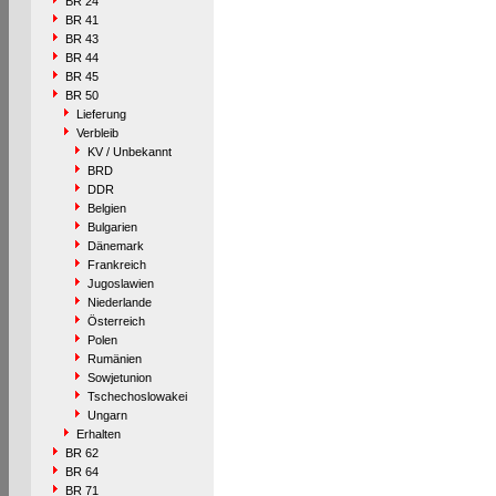
BR 24
BR 41
BR 43
BR 44
BR 45
BR 50
Lieferung
Verbleib
KV / Unbekannt
BRD
DDR
Belgien
Bulgarien
Dänemark
Frankreich
Jugoslawien
Niederlande
Österreich
Polen
Rumänien
Sowjetunion
Tschechoslowakei
Ungarn
Erhalten
BR 62
BR 64
BR 71