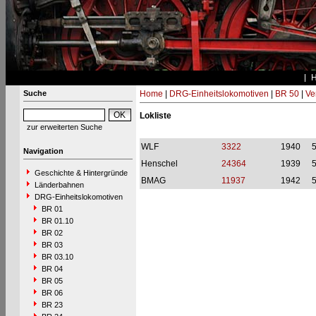
Suche
Home
|
DRG-Einheitslokomotiven
|
BR 50
|
Ve
Lokliste
zur erweiterten Suche
WLF
3322
1940
Navigation
Henschel
24364
1939
Geschichte & Hintergründe
BMAG
11937
1942
Länderbahnen
DRG-Einheitslokomotiven
BR 01
BR 01.10
BR 02
BR 03
BR 03.10
BR 04
BR 05
BR 06
BR 23