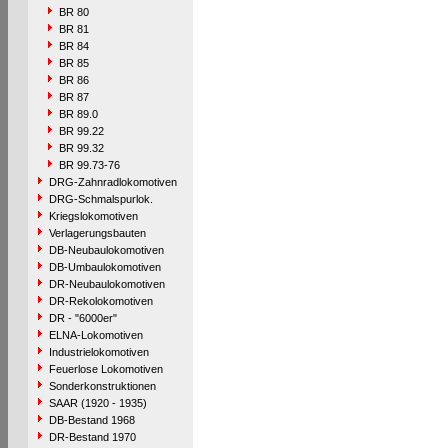
BR 80
BR 81
BR 84
BR 85
BR 86
BR 87
BR 89.0
BR 99.22
BR 99.32
BR 99.73-76
DRG-Zahnradlokomotiven
DRG-Schmalspurlok.
Kriegslokomotiven
Verlagerungsbauten
DB-Neubaulokomotiven
DB-Umbaulokomotiven
DR-Neubaulokomotiven
DR-Rekolokomotiven
DR - "6000er"
ELNA-Lokomotiven
Industrielokomotiven
Feuerlose Lokomotiven
Sonderkonstruktionen
SAAR (1920 - 1935)
DB-Bestand 1968
DR-Bestand 1970