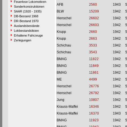
Feuerlose Lokomotiven
AFB
2560
1943
Sonderkonstruktionen
BLW
15209
1942
SAAR (1920 - 1935)
DB-Bestand 1968
Henschel
26602
1942
DR-Bestand 1970
Henschel
26603
1942
Auslandsbestände
Lokbestandslisten
Krupp
2660
1942
Erhaltene Fahrzeuge
Krupp
2663
1942
Zerlegungen
Schichau
3533
1942
Schichau
3543
1942
BMAG
11822
1942
BMAG
11849
1942
BMAG
11861
1942
ME
4499
1942
Henschel
26776
1942
Henschel
26792
1942
Jung
10807
1942
Krauss-Maffei
16346
1942
Krauss-Maffei
16370
1943
BMAG
11923
1942