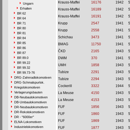
Krauss-Maffei
16176
1942
Ungarn
Erhalten
Krauss-Maffei
16189
1942
BR 62
Krauss-Maffei
16191
1942
BR 64
Krupp
2547
1941
BR 71
BR 80
Krupp
2558
1941
BR 81
Schichau
3473
1941
BR 84
BR 85
BMAG
11750
1941
BR 86
ČKD
2165
1943
BR 87
BR 89.0
DWM
370
1941
BR 99.22
UMH
1858
1943
BR 99.32
Tubize
2291
1943
BR 99.73-76
DRG-Zahnradlokomotiven
Tubize
2294
1943
DRG-Schmalspurlok.
Cockerill
3322
1944
Kriegslokomotiven
Verlagerungsbauten
La Meuse
4150
1943
DB-Neubaulokomotiven
La Meuse
4153
1943
DB-Umbaulokomotiven
FUF
1856
1943
DR-Neubaulokomotiven
DR-Rekolokomotiven
FUF
1860
1943
DR - "6000er"
FUF
1869
1943
ELNA-Lokomotiven
Industrielokomotiven
FUF
1877
1943