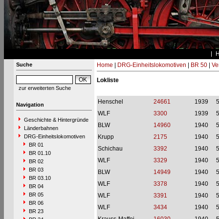
Suche
Home
|
DRG-Einheitslokomotiven
|
BR 50
|
Ve
Lokliste
zur erweiterten Suche
Henschel
24661
1939
Navigation
WLF
3300
1939
Geschichte & Hintergründe
BLW
14960
1940
Länderbahnen
DRG-Einheitslokomotiven
Krupp
2175
1940
BR 01
Schichau
3392
1940
BR 01.10
WLF
3329
1940
BR 02
BR 03
BLW
14949
1940
BR 03.10
WLF
3378
1940
BR 04
BR 05
WLF
3391
1940
BR 06
WLF
3434
1940
BR 23