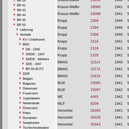
Krauss-Maffei
16030
1940
BR 24
BR 41
Krauss-Maffei
16088
1941
BR 43
Krauss-Maffei
16089
1941
BR 44
BR 45
Krupp
2366
1940
BR 50
Krupp
2394
1940
Lieferung
Krupp
2396
1940
Verbleib
KV / Unbekannt
Krupp
2316
1941
BRD
Krupp
2318
1941
DB - 1949
SWDE - 1947
Krupp
2335
1941
SWDE - Mietloks
BMAG
11514
1940
SEB - 1947
BR 50.40 FC
BMAG
11573
1941
DDR
BMAG
11619
1941
Belgien
BLW
15085
1941
Bulgarien
Dänemark
BLW
15097
1942
Frankreich
ME
4465
1942
Jugoslawien
Niederlande
WLF
9209
1941
Österreich
Henschel
26285
1941
Polen
Henschel
26329
1941
Rumänien
Sowjetunion
Henschel
26343
1941
Tschechoslowakei