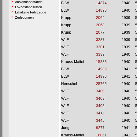
Auslandsbestände
BLW
14874
1940
Lokbestandslisten
BLW
14898
1940
Erhaltene Fahrzeuge
Zerlegungen
Krupp
2064
1939
Krupp
2068
1939
Krupp
2077
1939
WLF
3287
1939
WLF
3301
1939
WLF
3339
1940
Krauss-Maffei
15833
1940
BLW
14989
1941
BLW
14996
1941
Henschel
25765
1940
WLF
3400
1940
WLF
3403
1940
WLF
3405
1940
WLF
3411
1940
WLF
3445
1940
Jung
9277
1941
Krauss-Maffei
16061
1941