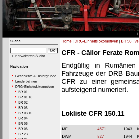
Suche
Home
|
DRG-Einheitslokomotiven
|
BR 50
|
Ve
CFR - Căilor Ferate Ro
zur erweiterten Suche
Endgültig in Rumänien
Navigation
Fahrzeuge der DRB Baure
Geschichte & Hintergründe
CFR zu einer gemeins
Länderbahnen
DRG-Einheitslokomotiven
aufsteigend numeriert.
BR 01
BR 01.10
BR 02
BR 03
Lokliste CFR 150.11
BR 03.10
BR 04
BR 05
BR 06
ME
4571
1943
BR 23
DWM
827
1944