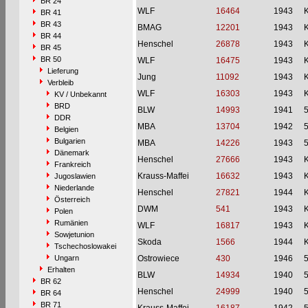
BR 24
WLF
16464
1943
BR 41
BR 43
BMAG
12201
1943
BR 44
Henschel
26878
1943
BR 45
BR 50
WLF
16475
1943
Lieferung
Jung
11092
1943
Verbleib
WLF
16303
1943
KV / Unbekannt
BRD
BLW
14993
1941
DDR
MBA
13704
1942
Belgien
Bulgarien
MBA
14226
1943
Dänemark
Henschel
27666
1943
Frankreich
Krauss-Maffei
16632
1943
Jugoslawien
Niederlande
Henschel
27821
1944
Österreich
DWM
541
1943
Polen
Rumänien
WLF
16817
1943
Sowjetunion
Skoda
1566
1944
Tschechoslowakei
Ungarn
Ostrowiece
430
1946
Erhalten
BLW
14934
1940
BR 62
Henschel
24999
1940
BR 64
BR 71