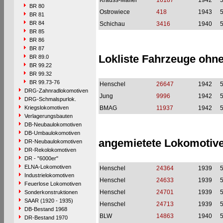
Krauss-Maffei
16187
1942
BR 80
Ostrowiece
418
1943
BR 81
BR 84
Schichau
3416
1940
BR 85
BR 86
BR 87
Lokliste Fahrzeuge o
BR 89.0
BR 99.22
BR 99.32
BR 99.73-76
Henschel
26647
1942
DRG-Zahnradlokomotiven
Jung
9996
1942
DRG-Schmalspurlok.
Kriegslokomotiven
BMAG
11937
1942
Verlagerungsbauten
DB-Neubaulokomotiven
DB-Umbaulokomotiven
angemietete Lokomotiven
DR-Neubaulokomotiven
DR-Rekolokomotiven
DR - "6000er"
ELNA-Lokomotiven
Henschel
24364
1939
Industrielokomotiven
Henschel
24633
1939
Feuerlose Lokomotiven
Henschel
24701
1939
Sonderkonstruktionen
SAAR (1920 - 1935)
Henschel
24713
1939
DB-Bestand 1968
BLW
14863
1940
DR-Bestand 1970