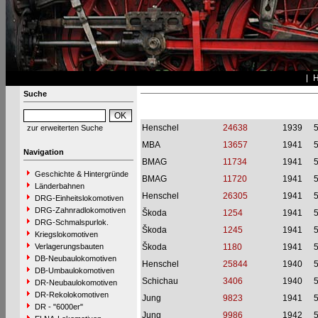
Suche
Henschel
24638
1939
zur erweiterten Suche
MBA
13657
1941
Navigation
BMAG
11734
1941
Geschichte & Hintergründe
BMAG
11720
1941
Länderbahnen
Henschel
26305
1941
DRG-Einheitslokomotiven
DRG-Zahnradlokomotiven
Škoda
1254
1941
DRG-Schmalspurlok.
Škoda
1245
1941
Kriegslokomotiven
Verlagerungsbauten
Škoda
1180
1941
DB-Neubaulokomotiven
Henschel
25844
1940
DB-Umbaulokomotiven
Schichau
3406
1940
DR-Neubaulokomotiven
DR-Rekolokomotiven
Jung
9823
1941
DR - "6000er"
Jung
9986
1942