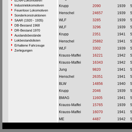
ELNA-Lokomotiven
Industrielokomotiven
Krupp
2090
1939
Feuerlose Lokomotiven
Henschel
24657
1939
Sonderkonstruktionen
WLF
3285
1939
SAAR (1920 - 1935)
DB-Bestand 1968
WLF
3296
1939
DR-Bestand 1970
Krupp
2351
1941
Auslandsbestände
Lokbestandslisten
Henschel
25882
1941
Erhaltene Fahrzeuge
WLF
3302
1939
Zerlegungen
Krauss-Maffei
16221
1942
Krauss-Maffei
16343
1942
Jung
9820
1941
Henschel
26351
1941
BLW
14856
1940
Krupp
2046
1939
BMAG
11605
1941
Krauss-Maffei
15765
1939
Krauss-Maffei
16070
1941
ME
4487
1942