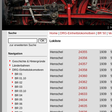
Suche
Home
|
DRG-Einheitslokomotiven
|
BR 50
|
Ve
Lokliste
zur erweiterten Suche
Henschel
24355
1939
Navigation
Henschel
24356
1939
Geschichte & Hintergründe
Henschel
24357
1939
Länderbahnen
DRG-Einheitslokomotiven
Henschel
24358
1939
BR 01
Henschel
24360
1939
BR 01.10
Henschel
24362
1939
BR 02
BR 03
Henschel
24363
1939
BR 03.10
Henschel
24633
1939
BR 04
BR 05
Henschel
24634
1939
BR 06
Henschel
24635
1939
BR 23