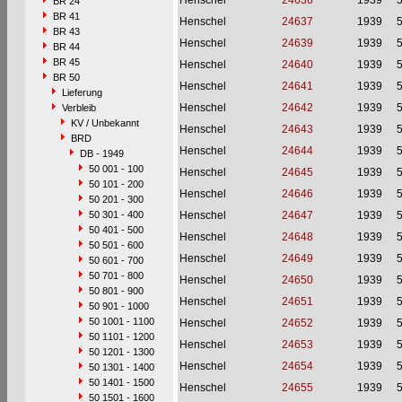
Henschel
24636
1939
BR 24
BR 41
Henschel
24637
1939
BR 43
Henschel
24639
1939
BR 44
BR 45
Henschel
24640
1939
BR 50
Henschel
24641
1939
Lieferung
Henschel
24642
1939
Verbleib
KV / Unbekannt
Henschel
24643
1939
BRD
Henschel
24644
1939
DB - 1949
50 001 - 100
Henschel
24645
1939
50 101 - 200
Henschel
24646
1939
50 201 - 300
50 301 - 400
Henschel
24647
1939
50 401 - 500
Henschel
24648
1939
50 501 - 600
Henschel
24649
1939
50 601 - 700
50 701 - 800
Henschel
24650
1939
50 801 - 900
Henschel
24651
1939
50 901 - 1000
50 1001 - 1100
Henschel
24652
1939
50 1101 - 1200
Henschel
24653
1939
50 1201 - 1300
Henschel
24654
1939
50 1301 - 1400
50 1401 - 1500
Henschel
24655
1939
50 1501 - 1600