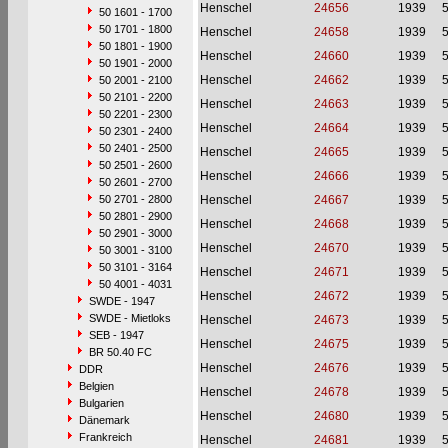
Henschel
24656
1939
50 1601 - 1700
50 1701 - 1800
Henschel
24658
1939
50 1801 - 1900
Henschel
24660
1939
50 1901 - 2000
Henschel
24662
1939
50 2001 - 2100
50 2101 - 2200
Henschel
24663
1939
50 2201 - 2300
Henschel
24664
1939
50 2301 - 2400
50 2401 - 2500
Henschel
24665
1939
50 2501 - 2600
Henschel
24666
1939
50 2601 - 2700
50 2701 - 2800
Henschel
24667
1939
50 2801 - 2900
Henschel
24668
1939
50 2901 - 3000
Henschel
24670
1939
50 3001 - 3100
50 3101 - 3164
Henschel
24671
1939
50 4001 - 4031
Henschel
24672
1939
SWDE - 1947
SWDE - Mietloks
Henschel
24673
1939
SEB - 1947
Henschel
24675
1939
BR 50.40 FC
Henschel
24676
1939
DDR
Belgien
Henschel
24678
1939
Bulgarien
Henschel
24680
1939
Dänemark
Frankreich
Henschel
24681
1939