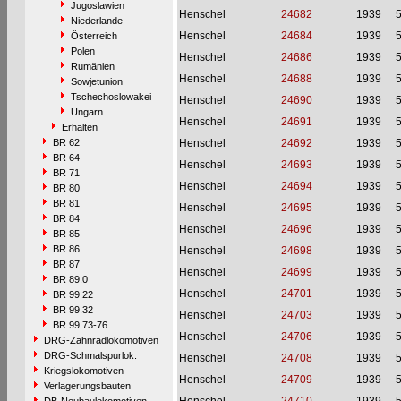
Jugoslawien
Henschel
24682
1939
Niederlande
Henschel
24684
1939
Österreich
Polen
Henschel
24686
1939
Rumänien
Henschel
24688
1939
Sowjetunion
Tschechoslowakei
Henschel
24690
1939
Ungarn
Henschel
24691
1939
Erhalten
BR 62
Henschel
24692
1939
BR 64
Henschel
24693
1939
BR 71
Henschel
24694
1939
BR 80
BR 81
Henschel
24695
1939
BR 84
Henschel
24696
1939
BR 85
BR 86
Henschel
24698
1939
BR 87
Henschel
24699
1939
BR 89.0
Henschel
24701
1939
BR 99.22
BR 99.32
Henschel
24703
1939
BR 99.73-76
Henschel
24706
1939
DRG-Zahnradlokomotiven
DRG-Schmalspurlok.
Henschel
24708
1939
Kriegslokomotiven
Henschel
24709
1939
Verlagerungsbauten