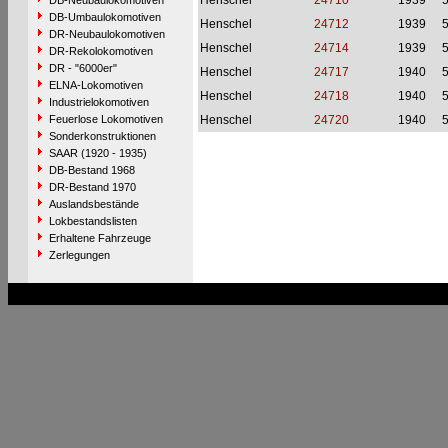
Henschel
24710
1939
DB-Neubaulokomotiven
DB-Umbaulokomotiven
Henschel
24712
1939
DR-Neubaulokomotiven
Henschel
24714
1939
DR-Rekolokomotiven
DR - "6000er"
Henschel
24717
1940
ELNA-Lokomotiven
Henschel
24718
1940
Industrielokomotiven
Feuerlose Lokomotiven
Henschel
24720
1940
Sonderkonstruktionen
SAAR (1920 - 1935)
DB-Bestand 1968
DR-Bestand 1970
Auslandsbestände
Lokbestandslisten
Erhaltene Fahrzeuge
Zerlegungen