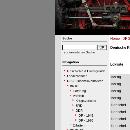
Suche
Home
|
DRG-
Deutsche R
zur erweiterten Suche
Navigation
Lokliste
Geschichte & Hintergründe
Länderbahnen
Borsig
DRG-Einheitslokomotiven
Borsig
BR 01
Lieferung
Borsig
Verbleib
Borsig
Kriegsverluste
Henschel
BRD
DDR
Henschel
DR - 1945
Henschel
DR - 1970
Erhalten
Henschel