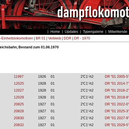
Home
Updates
Typengalerie
Mitwirkende
Einheitslokomotiven
|
BR 01
|
Verbleib
|
DDR
|
DR - 1970
eichsbahn, Bestand zum 01.06.1970
11997
1926
01
2'C1'-h2
DR "01 2005-5
12025
1928
01
2'C1'-h2
DR "01 2014-7
12027
1928
01
2'C1'-h2
DR "01 2016-2
12029
1928
01
2'C1'-h2
DR "01 2018-8
20825
1927
01
2'C1'-h2
DR "01 2022-0
20828
1927
01
2'C1'-h2
DR "01 2025-3
20830
1927
01
2'C1'-h2
DR "01 2027-9
20832
1927
01
2'C1'-h2
DR "01 2029-5