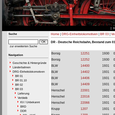
Suche
Home
|
DRG-Einheitslokomotiven
|
BR 03
|
Ve
DR - Deutsche Reichsbahn, Bestand zum 01
zur erweiterten Suche
Borsig
12251
1930
Navigation
Borsig
12252
1930
Geschichte & Hintergründe
BLW
14400
1931
Länderbahnen
DRG-Einheitslokomotiven
BLW
14402
1931
BR 01
BLW
14406
1931
BR 01.10
BLW
14409
1931
BR 02
BR 03
Henschel
22001
1931
Lieferung
Henschel
22016
1931
Verbleib
KV / Unbekannt
Henschel
22066
1931
BRD
Krupp
1207
1931
DDR