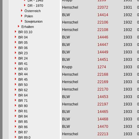
Krupp
1209
1931
DR - 1945
DR - 1970
Henschel
22072
1931
Österreich
BLW
14414
1932
Polen
Sowjetunion
Henschel
22106
1932
Erhalten
Henschel
22108
1932
BR 03.10
BLW
14446
1933
BR 04
BR 05
BLW
14447
1933
BR 06
BLW
14449
1933
BR 23
BR 24
BLW
14451
1933
BR 41
Krupp
1274
1933
BR 43
BR 44
Henschel
22168
1933
BR 45
Henschel
22169
1933
BR 50
Henschel
22170
1933
BR 62
BR 64
BLW
14453
1933
BR 71
Henschel
22197
1933
BR 80
BR 81
BLW
14465
1933
BR 84
BLW
14468
1933
BR 85
BLW
14470
1933
BR 86
BR 87
Henschel
22213
1933
BR 89.0