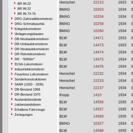
Henschel
22215
1933
BR 99.22
BR 99.32
BMAG
10203
1934
BR 99.73-76
BMAG
10204
1934
DRG-Zahnradlokomotiven
BMAG
10258
1934
DRG-Schmalspurlok.
Kriegslokomotiven
BMAG
10260
1934
Verlagerungsbauten
BLW
14471
1933
DB-Neubaulokomotiven
DB-Umbaulokomotiven
BLW
14473
1933
DR-Neubaulokomotiven
BLW
14474
1934
DR-Rekolokomotiven
DR - "6000er"
BLW
14475
1934
ELNA-Lokomotiven
BLW
14476
1934
Industrielokomotiven
Henschel
22232
1934
Feuerlose Lokomotiven
Sonderkonstruktionen
Henschel
22233
1934
SAAR (1920 - 1935)
Henschel
22237
1934
DB-Bestand 1968
DR-Bestand 1970
Krupp
1410
1934
Auslandsbestände
BLW
14556
1935
Lokbestandslisten
BLW
14557
1935
Erhaltene Fahrzeuge
Zerlegungen
BLW
14560
1935
BMAG
10327
1934
BLW
14568
1935