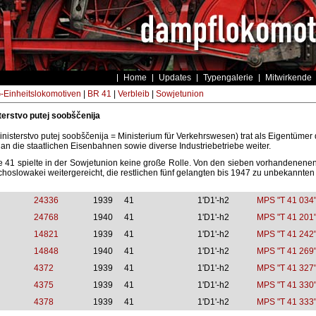
Home
Updates
Typengalerie
Mitwirkende
Einheitslokomotiven
|
BR 41
|
Verbleib
|
Sowjetunion
terstvo putej soobščenija
isterstvo putej soobščenija = Ministerium für Verkehrswesen) trat als Eigentüm
e an die staatlichen Eisenbahnen sowie diverse Industriebetriebe weiter.
e 41 spielte in der Sowjetunion keine große Rolle. Von den sieben vorhandenen
choslowakei weitergereicht, die restlichen fünf gelangten bis 1947 zu unbekannten 
24336
1939
41
1'D1'-h2
MPS "T 41 034
24768
1940
41
1'D1'-h2
MPS "T 41 201
14821
1939
41
1'D1'-h2
MPS "T 41 242
14848
1940
41
1'D1'-h2
MPS "T 41 269
4372
1939
41
1'D1'-h2
MPS "T 41 327
4375
1939
41
1'D1'-h2
MPS "T 41 330
4378
1939
41
1'D1'-h2
MPS "T 41 333