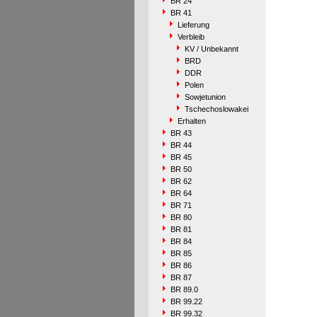
BR 24
BR 41
Lieferung
Verbleib
KV / Unbekannt
BRD
DDR
Polen
Sowjetunion
Tschechoslowakei
Erhalten
BR 43
BR 44
BR 45
BR 50
BR 62
BR 64
BR 71
BR 80
BR 81
BR 84
BR 85
BR 86
BR 87
BR 89.0
BR 99.22
BR 99.32