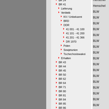
Henschel
BR 24
BR 41
Henschel
Lieferung
BLW
Verbleib
KV / Unbekannt
BLW
BRD
BLW
DDR
BLW
41 001 - 41 100
41 101 - 41 200
BLW
41 201 - 41 366
BLW
DR 1970
Polen
BLW
Sowjetunion
BLW
Tschechoslowakei
Erhalten
BLW
BR 43
BLW
BR 44
BLW
BR 45
BR 50
BLW
BR 62
BLW
BR 64
BR 71
BLW
BR 80
BLW
BR 81
BLW
BR 84
BR 85
BLW
BR 86