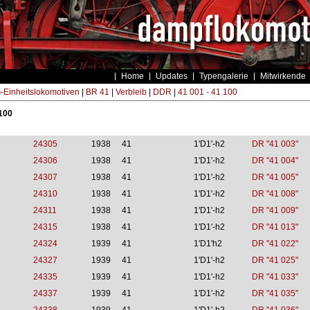
Home
Updates
Typengalerie
Mitwirkende
Einheitslokomotiven
|
BR 41
|
Verbleib
|
DDR
|
41 001 - 41 100
 100
24305
1938
41
1'D1'-h2
DR "41 003"
24306
1938
41
1'D1'-h2
DR "41 004"
24307
1938
41
1'D1'-h2
DR "41 005"
24310
1938
41
1'D1'-h2
DR "41 008"
24311
1938
41
1'D1'-h2
DR "41 009"
24315
1938
41
1'D1'-h2
DR "41 013"
24324
1939
41
1'D1'h2
DR "41 022"
24327
1939
41
1'D1'-h2
DR "41 025"
24335
1939
41
1'D1'-h2
DR "41 033"
24337
1939
41
1'D1'-h2
DR "41 035"