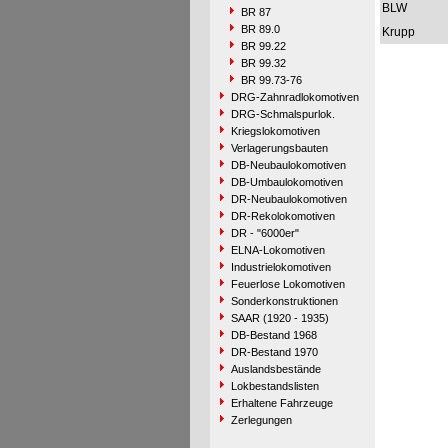
BLW
BR 87
BR 89.0
Krupp
BR 99.22
BR 99.32
BR 99.73-76
DRG-Zahnradlokomotiven
DRG-Schmalspurlok.
Kriegslokomotiven
Verlagerungsbauten
DB-Neubaulokomotiven
DB-Umbaulokomotiven
DR-Neubaulokomotiven
DR-Rekolokomotiven
DR - "6000er"
ELNA-Lokomotiven
Industrielokomotiven
Feuerlose Lokomotiven
Sonderkonstruktionen
SAAR (1920 - 1935)
DB-Bestand 1968
DR-Bestand 1970
Auslandsbestände
Lokbestandslisten
Erhaltene Fahrzeuge
Zerlegungen