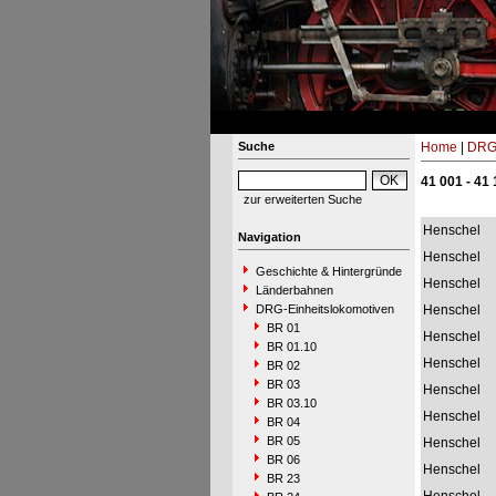
Suche
Home
|
DRG-
41 001 - 41
zur erweiterten Suche
Henschel
Navigation
Henschel
Geschichte & Hintergründe
Henschel
Länderbahnen
DRG-Einheitslokomotiven
Henschel
BR 01
Henschel
BR 01.10
Henschel
BR 02
BR 03
Henschel
BR 03.10
Henschel
BR 04
BR 05
Henschel
BR 06
Henschel
BR 23