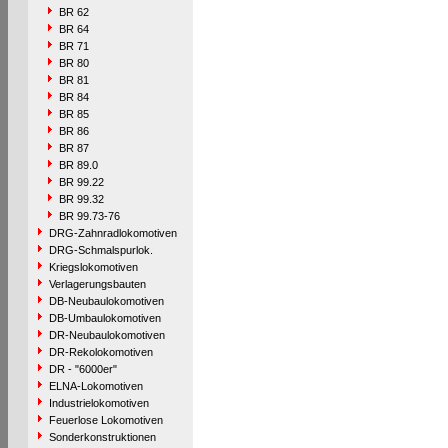
BR 62
BR 64
BR 71
BR 80
BR 81
BR 84
BR 85
BR 86
BR 87
BR 89.0
BR 99.22
BR 99.32
BR 99.73-76
DRG-Zahnradlokomotiven
DRG-Schmalspurlok.
Kriegslokomotiven
Verlagerungsbauten
DB-Neubaulokomotiven
DB-Umbaulokomotiven
DR-Neubaulokomotiven
DR-Rekolokomotiven
DR - "6000er"
ELNA-Lokomotiven
Industrielokomotiven
Feuerlose Lokomotiven
Sonderkonstruktionen