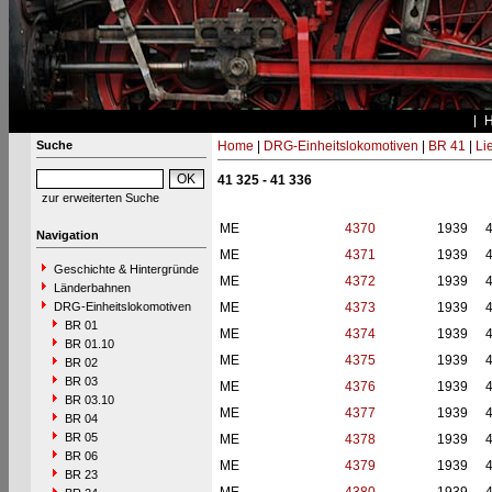
Suche
Home
|
DRG-Einheitslokomotiven
|
BR 41
|
Li
41 325 - 41 336
zur erweiterten Suche
ME
4370
1939
Navigation
ME
4371
1939
Geschichte & Hintergründe
ME
4372
1939
Länderbahnen
DRG-Einheitslokomotiven
ME
4373
1939
BR 01
ME
4374
1939
BR 01.10
ME
4375
1939
BR 02
BR 03
ME
4376
1939
BR 03.10
ME
4377
1939
BR 04
BR 05
ME
4378
1939
BR 06
ME
4379
1939
BR 23