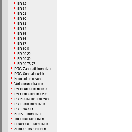
BR 62
BR 64
BR 71
BR 80
BR 81
BR 84
BR 85
BR 86
BR 87
BR 89.0
BR 99.22
BR 99.32
BR 99.73-76
DRG-Zahnradlokomotiven
DRG-Schmalspurlok.
Kriegslokomotiven
Verlagerungsbauten
DB-Neubaulokomotiven
DB-Umbaulokomotiven
DR-Neubaulokomotiven
DR-Rekolokomotiven
DR - "6000er"
ELNA-Lokomotiven
Industrielokomotiven
Feuerlose Lokomotiven
Sonderkonstruktionen