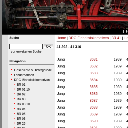
Suche
Home
|
DRG-Einheitslokomotiven
|
BR 41
|
Li
41 292 - 41 310
zur erweiterten Suche
Jung
8681
1939
Navigation
Jung
8682
1939
Geschichte & Hintergründe
Jung
8683
1939
Länderbahnen
DRG-Einheitslokomotiven
Jung
8684
1939
BR 01
Jung
8685
1939
BR 01.10
Jung
8686
1939
BR 02
BR 03
Jung
8687
1939
BR 03.10
Jung
8688
1939
BR 04
BR 05
Jung
8689
1939
BR 06
Jung
8690
1939
BR 23