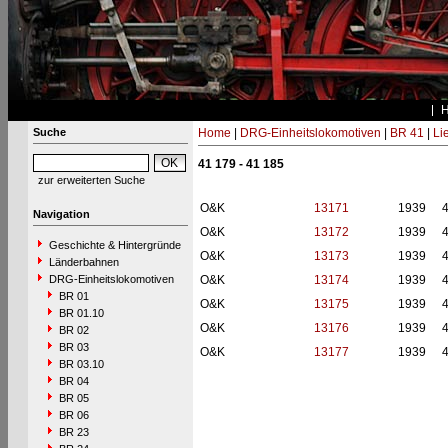
Suche
Home
|
DRG-Einheitslokomotiven
|
BR 41
|
Li
41 179 - 41 185
zur erweiterten Suche
O&K
13171
1939
Navigation
O&K
13172
1939
Geschichte & Hintergründe
O&K
13173
1939
Länderbahnen
DRG-Einheitslokomotiven
O&K
13174
1939
BR 01
O&K
13175
1939
BR 01.10
O&K
13176
1939
BR 02
BR 03
O&K
13177
1939
BR 03.10
BR 04
BR 05
BR 06
BR 23