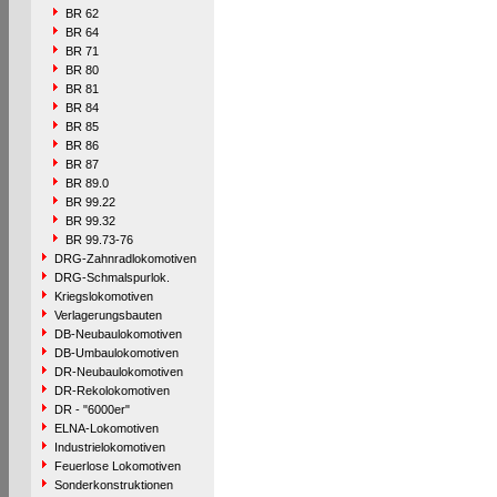
BR 62
BR 64
BR 71
BR 80
BR 81
BR 84
BR 85
BR 86
BR 87
BR 89.0
BR 99.22
BR 99.32
BR 99.73-76
DRG-Zahnradlokomotiven
DRG-Schmalspurlok.
Kriegslokomotiven
Verlagerungsbauten
DB-Neubaulokomotiven
DB-Umbaulokomotiven
DR-Neubaulokomotiven
DR-Rekolokomotiven
DR - "6000er"
ELNA-Lokomotiven
Industrielokomotiven
Feuerlose Lokomotiven
Sonderkonstruktionen