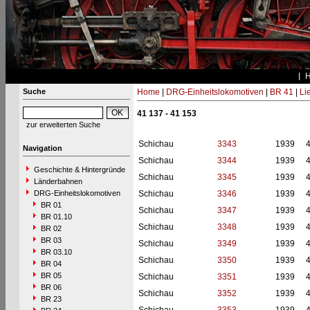
Suche
Home
|
DRG-Einheitslokomotiven
|
BR 41
|
Li
41 137 - 41 153
zur erweiterten Suche
Schichau
3343
1939
Navigation
Schichau
3344
1939
Geschichte & Hintergründe
Schichau
3345
1939
Länderbahnen
DRG-Einheitslokomotiven
Schichau
3346
1939
BR 01
Schichau
3347
1939
BR 01.10
Schichau
3348
1939
BR 02
BR 03
Schichau
3349
1939
BR 03.10
Schichau
3350
1939
BR 04
BR 05
Schichau
3351
1939
BR 06
Schichau
3352
1939
BR 23