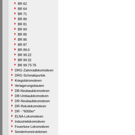
BR 62
BR 64
BR 71
BR 80
BR 81
BR 84
BR 85
BR 86
BR 87
BR 89.0
BR 99.22
BR 99.32
BR 99.73-76
DRG-Zahnradlokomotiven
DRG-Schmalspurlok.
Kriegslokomotiven
Verlagerungsbauten
DB-Neubaulokomotiven
DB-Umbaulokomotiven
DR-Neubaulokomotiven
DR-Rekolokomotiven
DR - "6000er"
ELNA-Lokomotiven
Industrielokomotiven
Feuerlose Lokomotiven
Sonderkonstruktionen