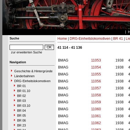
Suche
Home
|
DRG-Einheitslokomotiven
|
BR 41
|
Li
41 114 - 41 136
zur erweiterten Suche
BMAG
11053
1938
Navigation
BMAG
11054
1938
Geschichte & Hintergründe
BMAG
11055
1938
Länderbahnen
DRG-Einheitslokomotiven
BMAG
11056
1938
BR 01
BMAG
11057
1938
BR 01.10
BMAG
11058
1938
BR 02
BR 03
BMAG
11059
1938
BR 03.10
BMAG
11060
1938
BR 04
BR 05
BMAG
11061
1938
BR 06
BMAG
11062
1938
BR 23