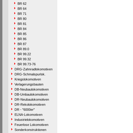
BR 62
BR 64
BR 71
BR 80
BR 81
BR 84
BR 85
BR 86
BR 87
BR 89.0
BR 99.22
BR 99.32
BR 99.73-76
DRG-Zahnradlokomotiven
DRG-Schmalspurlok.
Kriegslokomotiven
Verlagerungsbauten
DB-Neubaulokomotiven
DB-Umbaulokomotiven
DR-Neubaulokomotiven
DR-Rekolokomotiven
DR - "6000er"
ELNA-Lokomotiven
Industrielokomotiven
Feuerlose Lokomotiven
Sonderkonstruktionen