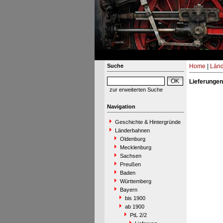
Suche
Home
|
Län
Lieferungen
zur erweiterten Suche
Navigation
Geschichte & Hintergründe
Länderbahnen
Oldenburg
Mecklenburg
Sachsen
Preußen
Baden
Württemberg
Bayern
bis 1900
ab 1900
PtL 2/2