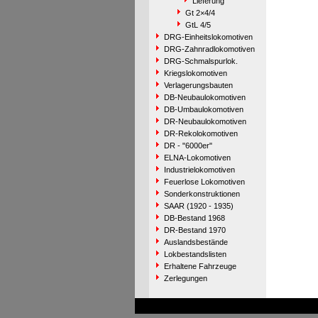
Lieferung
Gt 2×4/4
GtL 4/5
DRG-Einheitslokomotiven
DRG-Zahnradlokomotiven
DRG-Schmalspurlok.
Kriegslokomotiven
Verlagerungsbauten
DB-Neubaulokomotiven
DB-Umbaulokomotiven
DR-Neubaulokomotiven
DR-Rekolokomotiven
DR - "6000er"
ELNA-Lokomotiven
Industrielokomotiven
Feuerlose Lokomotiven
Sonderkonstruktionen
SAAR (1920 - 1935)
DB-Bestand 1968
DR-Bestand 1970
Auslandsbestände
Lokbestandslisten
Erhaltene Fahrzeuge
Zerlegungen