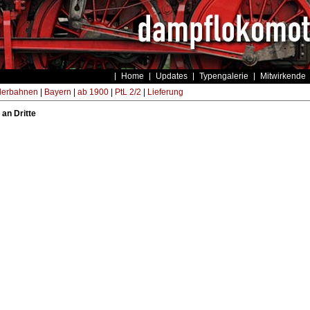
Home
Updates
Typengalerie
Mitwirkende
derbahnen
|
Bayern
|
ab 1900
|
PtL 2/2
|
Lieferung
 an Dritte