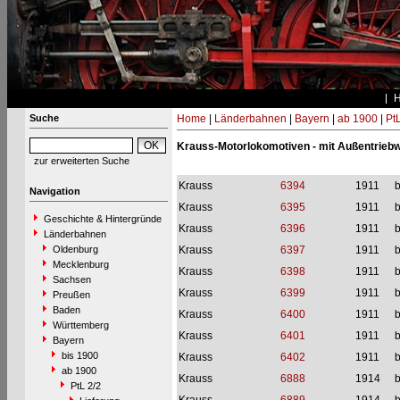
Suche
Home
|
Länderbahnen
|
Bayern
|
ab 1900
|
PtL
Krauss-Motorlokomotiven - mit Außentriebw
zur erweiterten Suche
Krauss
6394
1911
b
Navigation
Krauss
6395
1911
b
Geschichte & Hintergründe
Krauss
6396
1911
b
Länderbahnen
Oldenburg
Krauss
6397
1911
b
Mecklenburg
Krauss
6398
1911
b
Sachsen
Krauss
6399
1911
b
Preußen
Baden
Krauss
6400
1911
b
Württemberg
Krauss
6401
1911
b
Bayern
bis 1900
Krauss
6402
1911
b
ab 1900
Krauss
6888
1914
b
PtL 2/2