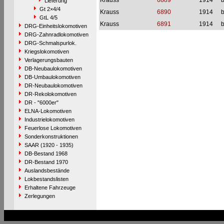
Krauss
6889
1914
b
Lieferung
Gt 2×4/4
Krauss
6890
1914
b
GtL 4/5
Krauss
6891
1914
b
DRG-Einheitslokomotiven
DRG-Zahnradlokomotiven
DRG-Schmalspurlok.
Kriegslokomotiven
Verlagerungsbauten
DB-Neubaulokomotiven
DB-Umbaulokomotiven
DR-Neubaulokomotiven
DR-Rekolokomotiven
DR - "6000er"
ELNA-Lokomotiven
Industrielokomotiven
Feuerlose Lokomotiven
Sonderkonstruktionen
SAAR (1920 - 1935)
DB-Bestand 1968
DR-Bestand 1970
Auslandsbestände
Lokbestandslisten
Erhaltene Fahrzeuge
Zerlegungen