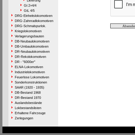
Lieferung
Gt 2×4/4
GtL 4/5
DRG-Einheitslokomotiven
DRG-Zahnradlokomotiven
DRG-Schmalspurlok.
Kriegslokomotiven
Verlagerungsbauten
DB-Neubaulokomotiven
DB-Umbaulokomotiven
DR-Neubaulokomotiven
DR-Rekolokomotiven
DR - "6000er"
ELNA-Lokomotiven
Industrielokomotiven
Feuerlose Lokomotiven
Sonderkonstruktionen
SAAR (1920 - 1935)
DB-Bestand 1968
DR-Bestand 1970
Auslandsbestände
Lokbestandslisten
Erhaltene Fahrzeuge
Zerlegungen