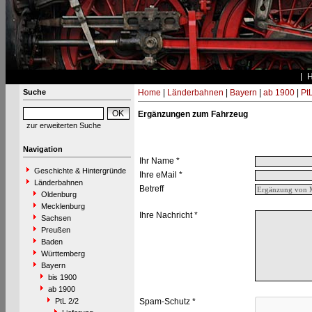
Suche
Home
|
Länderbahnen
|
Bayern
|
ab 1900
|
PtL
Ergänzungen zum Fahrzeug
zur erweiterten Suche
Navigation
Ihr Name *
Geschichte & Hintergründe
Ihre eMail *
Länderbahnen
Betreff
Oldenburg
Mecklenburg
Ihre Nachricht *
Sachsen
Preußen
Baden
Württemberg
Bayern
bis 1900
ab 1900
PtL 2/2
Spam-Schutz *