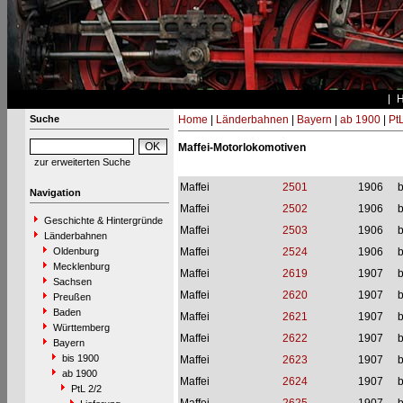
Suche
Home
|
Länderbahnen
|
Bayern
|
ab 1900
|
PtL
Maffei-Motorlokomotiven
zur erweiterten Suche
Maffei
2501
1906
b
Navigation
Maffei
2502
1906
b
Geschichte & Hintergründe
Maffei
2503
1906
b
Länderbahnen
Oldenburg
Maffei
2524
1906
b
Mecklenburg
Maffei
2619
1907
b
Sachsen
Maffei
2620
1907
b
Preußen
Baden
Maffei
2621
1907
b
Württemberg
Maffei
2622
1907
b
Bayern
bis 1900
Maffei
2623
1907
b
ab 1900
Maffei
2624
1907
b
PtL 2/2