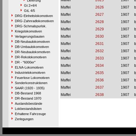
Maffei
2625
1907
b
Lieferung
Gt 2×4/4
Maffei
2626
1907
b
GtL 4/5
Maffei
2627
1907
b
DRG-Einheitslokomotiven
DRG-Zahnradlokomotiven
Maffei
2628
1907
b
DRG-Schmalspurlok.
Maffei
2629
1907
b
Kriegslokomotiven
Maffei
2630
1907
b
Verlagerungsbauten
DB-Neubaulokomotiven
Maffei
2631
1907
b
DB-Umbaulokomotiven
Maffei
2632
1907
b
DR-Neubaulokomotiven
DR-Rekolokomotiven
Maffei
2633
1907
b
DR - "6000er"
Maffei
2634
1907
b
ELNA-Lokomotiven
Industrielokomotiven
Maffei
2635
1907
b
Feuerlose Lokomotiven
Maffei
2636
1907
b
Sonderkonstruktionen
Maffei
2637
1907
b
SAAR (1920 - 1935)
DB-Bestand 1968
Maffei
2638
1907
b
DR-Bestand 1970
Auslandsbestände
Lokbestandslisten
Erhaltene Fahrzeuge
Zerlegungen