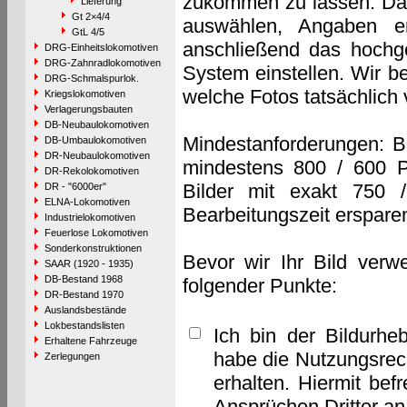
zukommen zu lassen. Das 
Lieferung
Gt 2×4/4
auswählen, Angaben e
GtL 4/5
anschließend das hochge
DRG-Einheitslokomotiven
DRG-Zahnradlokomotiven
System einstellen. Wir b
DRG-Schmalspurlok.
welche Fotos tatsächlich
Kriegslokomotiven
Verlagerungsbauten
DB-Neubaulokomotiven
Mindestanforderungen: B
DB-Umbaulokomotiven
DR-Neubaulokomotiven
mindestens 800 / 600 P
DR-Rekolokomotiven
Bilder mit exakt 750 
DR - "6000er"
ELNA-Lokomotiven
Bearbeitungszeit erspare
Industrielokomotiven
Feuerlose Lokomotiven
Sonderkonstruktionen
Bevor wir Ihr Bild verw
SAAR (1920 - 1935)
DB-Bestand 1968
folgender Punkte:
DR-Bestand 1970
Auslandsbestände
Lokbestandslisten
Ich bin der Bildurhe
Erhaltene Fahrzeuge
habe die Nutzungsrec
Zerlegungen
erhalten. Hiermit bef
Ansprüchen Dritter a