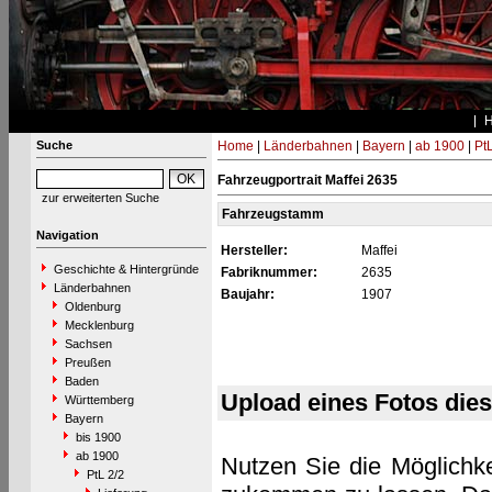
Suche
Home
|
Länderbahnen
|
Bayern
|
ab 1900
|
PtL
Fahrzeugportrait Maffei 2635
zur erweiterten Suche
Fahrzeugstamm
Navigation
Hersteller:
Maffei
Geschichte & Hintergründe
Fabriknummer:
2635
Länderbahnen
Baujahr:
1907
Oldenburg
Mecklenburg
Sachsen
Preußen
Baden
Upload eines Fotos die
Württemberg
Bayern
bis 1900
ab 1900
Nutzen Sie die Möglichke
PtL 2/2