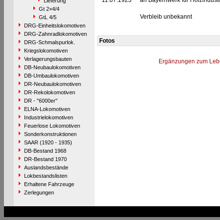
11.07.1923
an Bayernwerk für Holzindust
Lieferung
Gt 2×4/4
Verbleib unbekannt
GtL 4/5
DRG-Einheitslokomotiven
DRG-Zahnradlokomotiven
Fotos
DRG-Schmalspurlok.
Kriegslokomotiven
Verlagerungsbauten
Ergänzungen zum Leb
DB-Neubaulokomotiven
DB-Umbaulokomotiven
DR-Neubaulokomotiven
DR-Rekolokomotiven
DR - "6000er"
ELNA-Lokomotiven
Industrielokomotiven
Feuerlose Lokomotiven
Sonderkonstruktionen
SAAR (1920 - 1935)
DB-Bestand 1968
DR-Bestand 1970
Auslandsbestände
Lokbestandslisten
Erhaltene Fahrzeuge
Zerlegungen