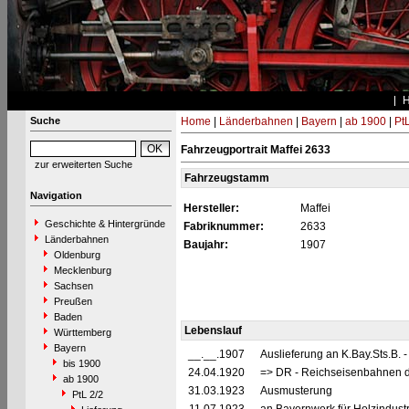
Suche
Home
|
Länderbahnen
|
Bayern
|
ab 1900
|
PtL
Fahrzeugportrait Maffei 2633
zur erweiterten Suche
Fahrzeugstamm
Navigation
Hersteller:
Maffei
Geschichte & Hintergründe
Fabriknummer:
2633
Länderbahnen
Baujahr:
1907
Oldenburg
Mecklenburg
Sachsen
Preußen
Baden
Lebenslauf
Württemberg
Bayern
__.__.1907
Auslieferung an K.Bay.Sts.B. 
bis 1900
24.04.1920
=> DR - Reichseisenbahnen d
ab 1900
31.03.1923
Ausmusterung
PtL 2/2