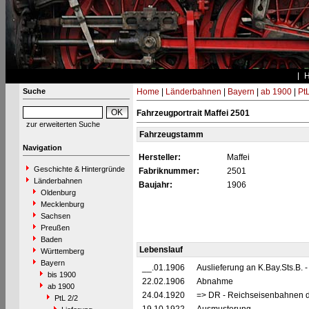
Suche
Home
|
Länderbahnen
|
Bayern
|
ab 1900
|
PtL
Fahrzeugportrait Maffei 2501
zur erweiterten Suche
Fahrzeugstamm
Navigation
Hersteller:
Maffei
Geschichte & Hintergründe
Fabriknummer:
2501
Länderbahnen
Baujahr:
1906
Oldenburg
Mecklenburg
Sachsen
Preußen
Baden
Lebenslauf
Württemberg
Bayern
__.01.1906
Auslieferung an K.Bay.Sts.B. 
bis 1900
22.02.1906
Abnahme
ab 1900
24.04.1920
=> DR - Reichseisenbahnen d
PtL 2/2