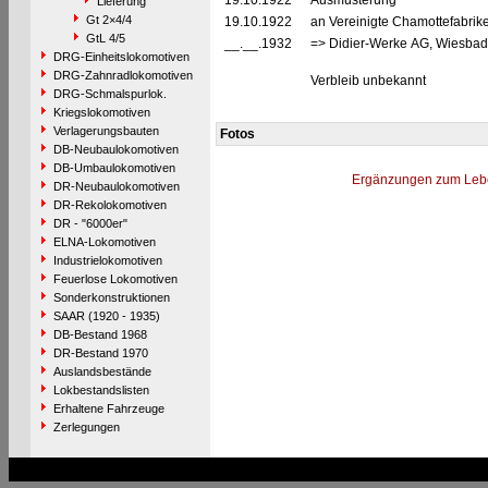
19.10.1922
Ausmusterung
Lieferung
Gt 2×4/4
19.10.1922
an Vereinigte Chamottefabrik
GtL 4/5
__.__.1932
=> Didier-Werke AG, Wiesbade
DRG-Einheitslokomotiven
DRG-Zahnradlokomotiven
Verbleib unbekannt
DRG-Schmalspurlok.
Kriegslokomotiven
Verlagerungsbauten
Fotos
DB-Neubaulokomotiven
DB-Umbaulokomotiven
Ergänzungen zum Leb
DR-Neubaulokomotiven
DR-Rekolokomotiven
DR - "6000er"
ELNA-Lokomotiven
Industrielokomotiven
Feuerlose Lokomotiven
Sonderkonstruktionen
SAAR (1920 - 1935)
DB-Bestand 1968
DR-Bestand 1970
Auslandsbestände
Lokbestandslisten
Erhaltene Fahrzeuge
Zerlegungen