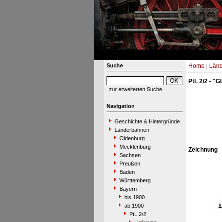
Suche
Home
|
Län
PtL 2/2 - "
zur erweiterten Suche
Navigation
Geschichte & Hintergründe
Länderbahnen
Oldenburg
Mecklenburg
Zeichnung
Sachsen
Preußen
Baden
Württemberg
Bayern
bis 1900
ab 1900
PtL 2/2