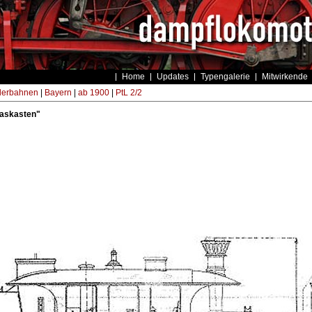
Home
Updates
Typengalerie
Mitwirkende
derbahnen
|
Bayern
|
ab 1900
|
PtL 2/2
Glaskasten"