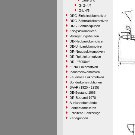
Lieferung
Gt 2×4/4
GtL 4/5
DRG-Einheitslokomotiven
DRG-Zahnradlokomotiven
DRG-Schmalspurlok.
Kriegslokomotiven
Verlagerungsbauten
DB-Neubaulokomotiven
DB-Umbaulokomotiven
DR-Neubaulokomotiven
DR-Rekolokomotiven
DR - "6000er"
ELNA-Lokomotiven
Industrielokomotiven
Feuerlose Lokomotiven
Sonderkonstruktionen
SAAR (1920 - 1935)
DB-Bestand 1968
DR-Bestand 1970
Auslandsbestände
Lokbestandslisten
Erhaltene Fahrzeuge
Zerlegungen