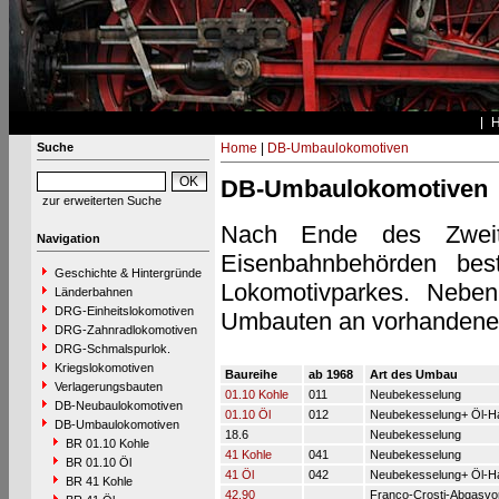
Suche
Home
|
DB-Umbaulokomotiven
DB-Umbaulokomotiven
zur erweiterten Suche
Nach Ende des Zweite
Navigation
Eisenbahnbehörden bes
Geschichte & Hintergründe
Lokomotivparkes. Nebe
Länderbahnen
DRG-Einheitslokomotiven
Umbauten an vorhandenen
DRG-Zahnradlokomotiven
DRG-Schmalspurlok.
Kriegslokomotiven
Baureihe
ab 1968
Art des Umbau
Verlagerungsbauten
01.10 Kohle
011
Neubekesselung
DB-Neubaulokomotiven
01.10 Öl
012
Neubekesselung+ Öl-H
DB-Umbaulokomotiven
18.6
Neubekesselung
BR 01.10 Kohle
41 Kohle
041
Neubekesselung
BR 01.10 Öl
41 Öl
042
Neubekesselung+ Öl-H
BR 41 Kohle
42.90
Franco-Crosti-Abgasv