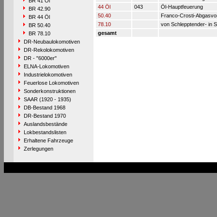
BR 41 Öl
44 Öl
043
Öl-Hauptfeuerung
BR 42.90
50.40
Franco-Crosti-Abgasv
BR 44 Öl
78.10
von Schlepptender- in S
BR 50.40
gesamt
BR 78.10
DR-Neubaulokomotiven
DR-Rekolokomotiven
DR - "6000er"
ELNA-Lokomotiven
Industrielokomotiven
Feuerlose Lokomotiven
Sonderkonstruktionen
SAAR (1920 - 1935)
DB-Bestand 1968
DR-Bestand 1970
Auslandsbestände
Lokbestandslisten
Erhaltene Fahrzeuge
Zerlegungen