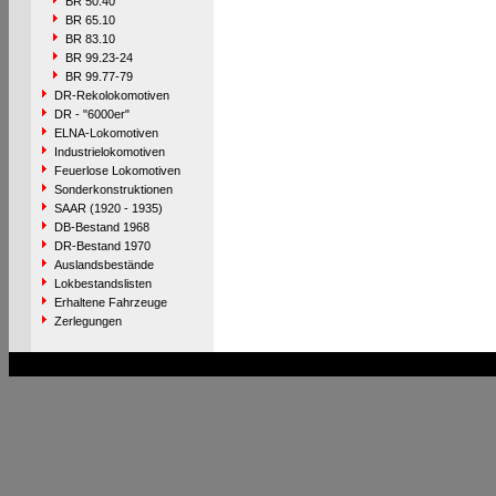
BR 50.40
BR 65.10
BR 83.10
BR 99.23-24
BR 99.77-79
DR-Rekolokomotiven
DR - "6000er"
ELNA-Lokomotiven
Industrielokomotiven
Feuerlose Lokomotiven
Sonderkonstruktionen
SAAR (1920 - 1935)
DB-Bestand 1968
DR-Bestand 1970
Auslandsbestände
Lokbestandslisten
Erhaltene Fahrzeuge
Zerlegungen