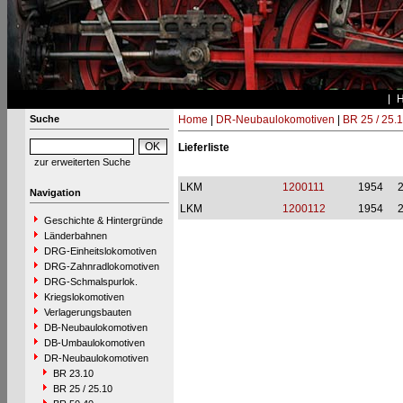
Suche
Home
|
DR-Neubaulokomotiven
|
BR 25 / 25.
Lieferliste
zur erweiterten Suche
LKM
1200111
1954
2
Navigation
LKM
1200112
1954
2
Geschichte & Hintergründe
Länderbahnen
DRG-Einheitslokomotiven
DRG-Zahnradlokomotiven
DRG-Schmalspurlok.
Kriegslokomotiven
Verlagerungsbauten
DB-Neubaulokomotiven
DB-Umbaulokomotiven
DR-Neubaulokomotiven
BR 23.10
BR 25 / 25.10