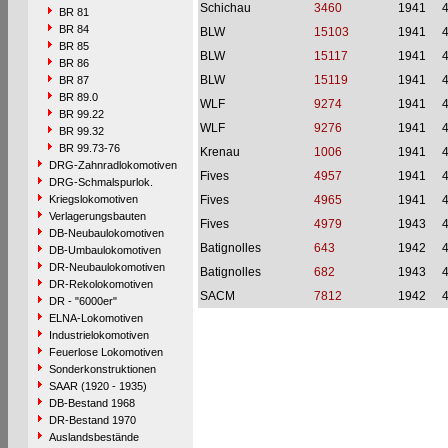
Schichau
3460
1941
BR 81
BR 84
BLW
15103
1941
BR 85
BLW
15117
1941
BR 86
BLW
15119
1941
BR 87
BR 89.0
WLF
9274
1941
BR 99.22
WLF
9276
1941
BR 99.32
BR 99.73-76
Krenau
1006
1941
DRG-Zahnradlokomotiven
Fives
4957
1941
DRG-Schmalspurlok.
Kriegslokomotiven
Fives
4965
1941
Verlagerungsbauten
Fives
4979
1943
DB-Neubaulokomotiven
Batignolles
643
1942
DB-Umbaulokomotiven
DR-Neubaulokomotiven
Batignolles
682
1943
DR-Rekolokomotiven
SACM
7812
1942
DR - "6000er"
ELNA-Lokomotiven
Industrielokomotiven
Feuerlose Lokomotiven
Sonderkonstruktionen
SAAR (1920 - 1935)
DB-Bestand 1968
DR-Bestand 1970
Auslandsbestände