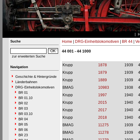
Suche
Home
|
DRG-Einheitslokomotiven
|
BR 44
|
Ve
44 001 - 44 1000
zur erweiterten Suche
Krupp
1878
1939
Navigation
Krupp
1879
1939
Geschichte & Hintergründe
Krupp
1889
1939
Länderbahnen
DRG-Einheitslokomotiven
BMAG
10983
1938
BR 01
Krupp
1997
1940
BR 01.10
Krupp
2015
1940
BR 02
BR 03
Krupp
2017
1940
BR 03.10
Krupp
2018
1940
BR 04
BR 05
BMAG
11275
1939
BR 06
BMAG
11278
1939
BR 23