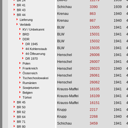
BMAG
11279
1939
BR 24
BR 41
Schichau
3390
1939
BR 43
Krenau
863
1940
BR 44
Lieferung
Krenau
867
1940
Verbleib
BLW
15005
1941
KV / Unbekannt
BLW
15031
1941
BRD
DDR
BLW
15032
1941
DR 1945
BLW
15035
1941
44 Kohlenstaub
44 Ölfeuerung
Henschel
26006
1941
DR 1970
Henschel
26007
1941
Polen
Frankreich
Henschel
26023
1940
Österreich
Henschel
26061
1941
Tschechoslowakei
Henschel
26062
1941
Rumänien
Sowjetunion
Krauss-Maffei
16105
1941
Belgien
Krauss-Maffei
16109
1941
Türkei
BR 45
Krauss-Maffei
16151
1941
BR 50
Krupp
2217
1941
BR 62
Krupp
2268
1940
BR 64
BR 71
Schichau
3459
1941
BR 80