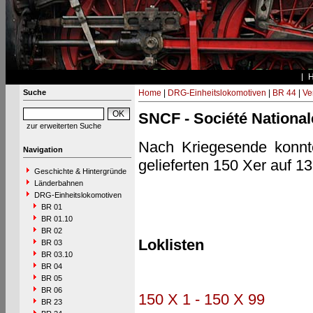
Suche
Home
|
DRG-Einheitslokomotiven
|
BR 44
|
Ve
SNCF - Société National
zur erweiterten Suche
Nach Kriegesende konnt
Navigation
gelieferten 150 Xer auf 13
Geschichte & Hintergründe
Länderbahnen
DRG-Einheitslokomotiven
BR 01
BR 01.10
BR 02
Loklisten
BR 03
BR 03.10
BR 04
BR 05
BR 06
150 X 1 - 150 X 99
BR 23