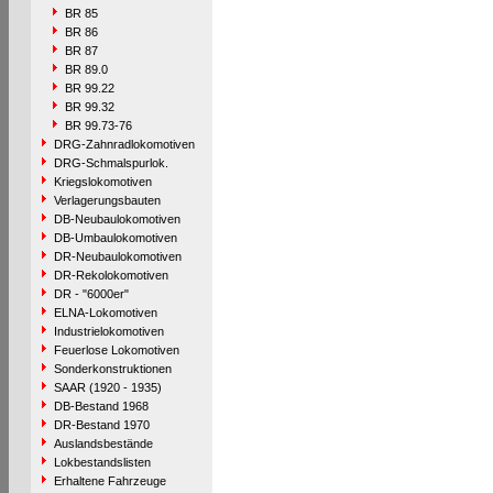
BR 85
BR 86
BR 87
BR 89.0
BR 99.22
BR 99.32
BR 99.73-76
DRG-Zahnradlokomotiven
DRG-Schmalspurlok.
Kriegslokomotiven
Verlagerungsbauten
DB-Neubaulokomotiven
DB-Umbaulokomotiven
DR-Neubaulokomotiven
DR-Rekolokomotiven
DR - "6000er"
ELNA-Lokomotiven
Industrielokomotiven
Feuerlose Lokomotiven
Sonderkonstruktionen
SAAR (1920 - 1935)
DB-Bestand 1968
DR-Bestand 1970
Auslandsbestände
Lokbestandslisten
Erhaltene Fahrzeuge