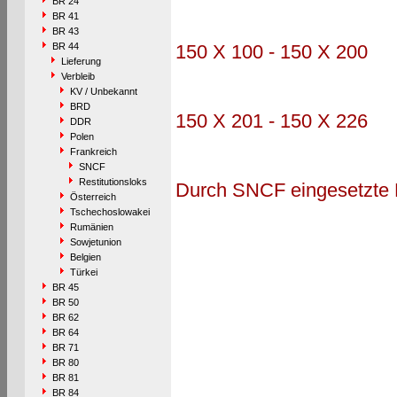
BR 24
BR 41
BR 43
BR 44
150 X 100 - 150 X 200
Lieferung
Verbleib
KV / Unbekannt
BRD
150 X 201 - 150 X 226
DDR
Polen
Frankreich
SNCF
Restitutionsloks
Durch SNCF eingesetzte R
Österreich
Tschechoslowakei
Rumänien
Sowjetunion
Belgien
Türkei
BR 45
BR 50
BR 62
BR 64
BR 71
BR 80
BR 81
BR 84