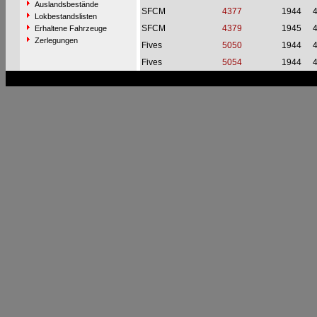
Auslandsbestände
SFCM
4377
1944
Lokbestandslisten
SFCM
4379
1945
Erhaltene Fahrzeuge
Zerlegungen
Fives
5050
1944
Fives
5054
1944