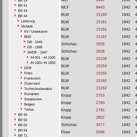
WLF
9441
1942
BR 24
BR 41
WLF
9443
1942
BR 43
BLW
15160
1942
BR 44
Lieferung
BLW
15161
1942
Verbleib
BLW
15162
1942
KV / Unbekannt
BLW
15167
1942
BRD
DB - 1949
Schichau
3555
1942
DB - 1968
Schichau
3558
1942
SWDE - 1947
44 001 - 44 1000
BLW
15236
1942
44 1001-44 1858
BLW
15254
1942
DDR
Polen
BLW
15255
1942
Frankreich
BLW
15260
1942
Österreich
BLW
15262
1942
Tschechoslowakei
Rumänien
Krupp
2753
1942
Sowjetunion
Krupp
2790
1942
Belgien
Türkei
Krupp
2792
1942
BR 45
Krupp
2802
1942
BR 50
Schichau
3577
1942
BR 62
BR 64
Fives
5006
1943
BR 71