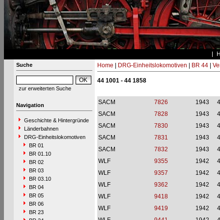
Suche
Home
|
DRG-Einheitslokomotiven
|
BR 44
|
Ve
44 1001 - 44 1858
zur erweiterten Suche
SACM
7826
1943
Navigation
SACM
7828
1943
Geschichte & Hintergründe
SACM
7830
1943
Länderbahnen
DRG-Einheitslokomotiven
SACM
7831
1943
BR 01
SACM
7832
1943
BR 01.10
WLF
9355
1942
BR 02
BR 03
WLF
9357
1942
BR 03.10
WLF
9362
1942
BR 04
BR 05
WLF
9418
1942
BR 06
WLF
9419
1942
BR 23