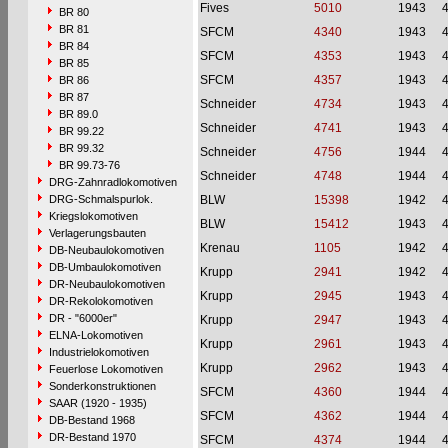
Fives
5010
1943
BR 80
BR 81
SFCM
4340
1943
BR 84
SFCM
4353
1943
BR 85
SFCM
4357
1943
BR 86
BR 87
Schneider
4734
1943
BR 89.0
Schneider
4741
1943
BR 99.22
BR 99.32
Schneider
4756
1944
BR 99.73-76
Schneider
4748
1944
DRG-Zahnradlokomotiven
DRG-Schmalspurlok.
BLW
15398
1942
Kriegslokomotiven
BLW
15412
1943
Verlagerungsbauten
Krenau
1105
1942
DB-Neubaulokomotiven
DB-Umbaulokomotiven
Krupp
2941
1942
DR-Neubaulokomotiven
Krupp
2945
1943
DR-Rekolokomotiven
DR - "6000er"
Krupp
2947
1943
ELNA-Lokomotiven
Krupp
2961
1943
Industrielokomotiven
Krupp
2962
1943
Feuerlose Lokomotiven
Sonderkonstruktionen
SFCM
4360
1944
SAAR (1920 - 1935)
SFCM
4362
1944
DB-Bestand 1968
DR-Bestand 1970
SFCM
4374
1944