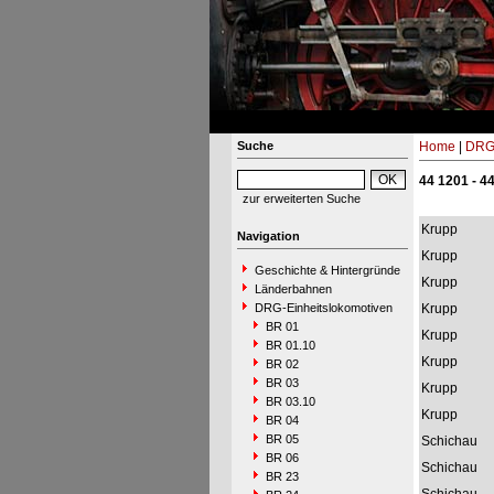
Suche
Home
|
DRG-
44 1201 - 4
zur erweiterten Suche
Krupp
Navigation
Krupp
Geschichte & Hintergründe
Krupp
Länderbahnen
DRG-Einheitslokomotiven
Krupp
BR 01
Krupp
BR 01.10
Krupp
BR 02
BR 03
Krupp
BR 03.10
Krupp
BR 04
BR 05
Schichau
BR 06
Schichau
BR 23