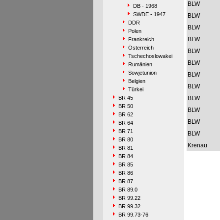
BLW
DB - 1968
SWDE - 1947
BLW
DDR
BLW
Polen
BLW
Frankreich
Österreich
BLW
Tschechoslowakei
BLW
Rumänien
Sowjetunion
BLW
Belgien
BLW
Türkei
BR 45
BLW
BR 50
BLW
BR 62
BLW
BR 64
BR 71
BLW
BR 80
Krenau
BR 81
BR 84
BR 85
BR 86
BR 87
BR 89.0
BR 99.22
BR 99.32
BR 99.73-76