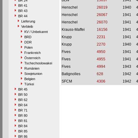
BLW
15037
1941
BR 24
BR 41
Henschel
26019
1940
BR 43
Henschel
26067
1941
BR 44
Lieferung
Henschel
26070
1941
Verbleib
Krauss-Maffei
16156
1941
KV / Unbekannt
Krupp
2231
1941
BRD
DDR
Krupp
2270
1940
Polen
Fives
4950
1941
Frankreich
Österreich
Fives
4955
1941
Tschechoslowakei
Fives
4994
1943
Rumänien
Sowjetunion
Batignolles
628
1942
Belgien
SFCM
4306
1942
Türkei
BR 45
BR 50
BR 62
BR 64
BR 71
BR 80
BR 81
BR 84
BR 85
BR 86