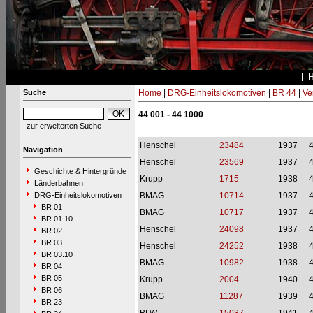
Suche
Home
|
DRG-Einheitslokomotiven
|
BR 44
|
Ve
44 001 - 44 1000
zur erweiterten Suche
Henschel
23484
1937
Navigation
Henschel
23569
1937
Geschichte & Hintergründe
Krupp
1715
1938
Länderbahnen
DRG-Einheitslokomotiven
BMAG
10714
1937
BR 01
BMAG
10717
1937
BR 01.10
Henschel
24098
1937
BR 02
BR 03
Henschel
24252
1938
BR 03.10
BMAG
10982
1938
BR 04
BR 05
Krupp
2004
1940
BR 06
BMAG
11287
1939
BR 23