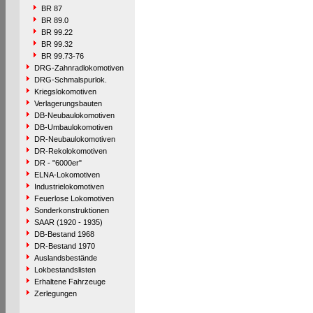
BR 87
BR 89.0
BR 99.22
BR 99.32
BR 99.73-76
DRG-Zahnradlokomotiven
DRG-Schmalspurlok.
Kriegslokomotiven
Verlagerungsbauten
DB-Neubaulokomotiven
DB-Umbaulokomotiven
DR-Neubaulokomotiven
DR-Rekolokomotiven
DR - "6000er"
ELNA-Lokomotiven
Industrielokomotiven
Feuerlose Lokomotiven
Sonderkonstruktionen
SAAR (1920 - 1935)
DB-Bestand 1968
DR-Bestand 1970
Auslandsbestände
Lokbestandslisten
Erhaltene Fahrzeuge
Zerlegungen