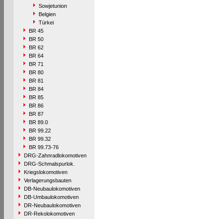
Sowjetunion
Belgien
Türkei
BR 45
BR 50
BR 62
BR 64
BR 71
BR 80
BR 81
BR 84
BR 85
BR 86
BR 87
BR 89.0
BR 99.22
BR 99.32
BR 99.73-76
DRG-Zahnradlokomotiven
DRG-Schmalspurlok.
Kriegslokomotiven
Verlagerungsbauten
DB-Neubaulokomotiven
DB-Umbaulokomotiven
DR-Neubaulokomotiven
DR-Rekolokomotiven