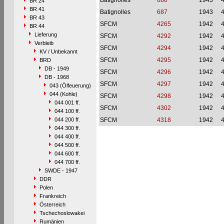
Batignolles
680
1943
BR 24
BR 41
Batignolles
687
1943
BR 43
SFCM
4265
1942
BR 44
Lieferung
SFCM
4292
1942
Verbleib
SFCM
4294
1942
KV / Unbekannt
SFCM
4295
1942
BRD
DB - 1949
SFCM
4296
1942
DB - 1968
SFCM
4297
1942
043 (Ölfeuerung)
044 (Kohle)
SFCM
4298
1942
044 001 ff.
SFCM
4302
1942
044 100 ff.
044 200 ff.
SFCM
4318
1942
044 300 ff.
044 400 ff.
044 500 ff.
044 600 ff.
044 700 ff.
SWDE - 1947
DDR
Polen
Frankreich
Österreich
Tschechoslowakei
Rumänien