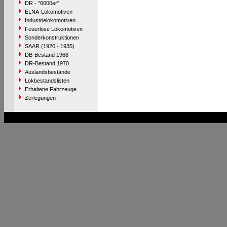
DR - "6000er"
ELNA-Lokomotiven
Industrielokomotiven
Feuerlose Lokomotiven
Sonderkonstruktionen
SAAR (1920 - 1935)
DB-Bestand 1968
DR-Bestand 1970
Auslandsbestände
Lokbestandslisten
Erhaltene Fahrzeuge
Zerlegungen