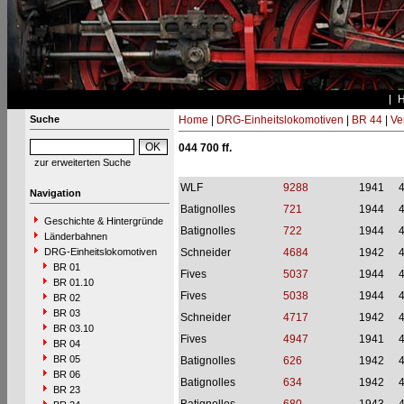
Suche
Home
|
DRG-Einheitslokomotiven
|
BR 44
|
Ve
044 700 ff.
zur erweiterten Suche
WLF
9288
1941
Navigation
Batignolles
721
1944
Geschichte & Hintergründe
Batignolles
722
1944
Länderbahnen
DRG-Einheitslokomotiven
Schneider
4684
1942
BR 01
Fives
5037
1944
BR 01.10
Fives
5038
1944
BR 02
BR 03
Schneider
4717
1942
BR 03.10
Fives
4947
1941
BR 04
BR 05
Batignolles
626
1942
BR 06
Batignolles
634
1942
BR 23