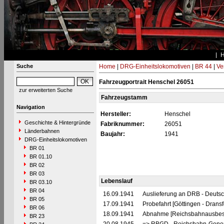
Suche
Home
|
DRG-Einheitslokomotiven
|
BR 44
|
Ve
Fahrzeugportrait Henschel 26051
zur erweiterten Suche
Fahrzeugstamm
Navigation
Hersteller:
Henschel
Geschichte & Hintergründe
Fabriknummer:
26051
Länderbahnen
Baujahr:
1941
DRG-Einheitslokomotiven
BR 01
BR 01.10
BR 02
BR 03
Lebenslauf
BR 03.10
BR 04
16.09.1941
Auslieferung an DRB - Deuts
BR 05
17.09.1941
Probefahrt [Göttingen - Dransf
BR 06
18.09.1941
Abnahme [Reichsbahnausbess
BR 23