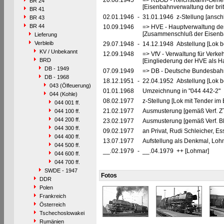
20.08.1945
=> RBGD - Reichsbahn-General
BR 24
[Eisenbahnverwaltung der brit
BR 41
02.01.1946
-
31.01.1946 z-Stellung [ansch
BR 43
BR 44
10.09.1946
=> HVE - Hauptverwaltung de
[Zusammenschluß der Eisenba
Lieferung
Verbleib
29.07.1948
-
14.12.1948 Abstellung [Lok be
KV / Unbekannt
12.09.1948
=> VfV - Verwaltung für Verke
BRD
[Eingliederung der HVE als Ha
DB - 1949
07.09.1949
=> DB - Deutsche Bundesbahn
DB - 1968
18.12.1951
-
22.04.1952 Abstellung [Lok be
043 (Ölfeuerung)
01.01.1968
Umzeichnung in "044 442-2"
044 (Kohle)
08.02.1977
z-Stellung [Lok mit Tender im
044 001 ff.
21.02.1977
Ausmusterung [gemäß Verf. Z
044 100 ff.
044 200 ff.
23.02.1977
Ausmusterung [gemäß Verf. B
044 300 ff.
09.02.1977
an Privat, Rudi Schleicher, E
044 400 ff.
13.07.1977
Aufstellung als Denkmal, Lo
044 500 ff.
__.02.1979
-
__.04.1979 ++ [Lohmar]
044 600 ff.
044 700 ff.
SWDE - 1947
Fotos
DDR
Polen
Frankreich
Österreich
Tschechoslowakei
Rumänien