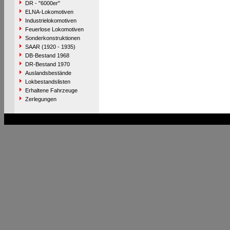
DR - "6000er"
ELNA-Lokomotiven
Industrielokomotiven
Feuerlose Lokomotiven
Sonderkonstruktionen
SAAR (1920 - 1935)
DB-Bestand 1968
DR-Bestand 1970
Auslandsbestände
Lokbestandslisten
Erhaltene Fahrzeuge
Zerlegungen