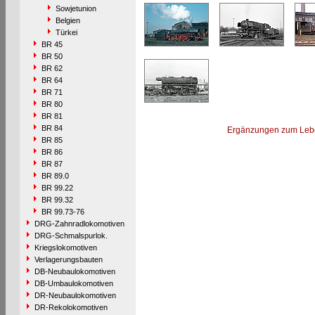
Sowjetunion
Belgien
Türkei
BR 45
BR 50
BR 62
BR 64
BR 71
BR 80
BR 81
BR 84
Ergänzungen zum Leb
BR 85
BR 86
BR 87
BR 89.0
BR 99.22
BR 99.32
BR 99.73-76
DRG-Zahnradlokomotiven
DRG-Schmalspurlok.
Kriegslokomotiven
Verlagerungsbauten
DB-Neubaulokomotiven
DB-Umbaulokomotiven
DR-Neubaulokomotiven
DR-Rekolokomotiven