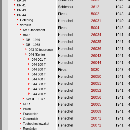
Schichau
3609
1942
BR 24
BR 41
Schichau
3612
1942
BR 43
Fives
5002
1943
BR 44
Lieferung
Henschel
26031
1940
Verbleib
Fives
5004
1943
KV / Unbekannt
Henschel
26034
1941
BRD
DB - 1949
Henschel
26035
1941
DB - 1968
Henschel
26036
1941
043 (Ölfeuerung)
044 (Kohle)
Henschel
26043
1941
044 001 ff.
Henschel
26044
1941
044 100 ff.
044 200 ff.
Fives
5020
1943
044 300 ff.
Henschel
26050
1941
044 400 ff.
Henschel
26051
1941
044 500 ff.
044 600 ff.
Henschel
26052
1941
044 700 ff.
Henschel
26056
1941
SWDE - 1947
DDR
Henschel
26065
1941
Polen
Henschel
26069
1941
Frankreich
Henschel
26071
1941
Österreich
Tschechoslowakei
Henschel
26072
1941
Rumänien