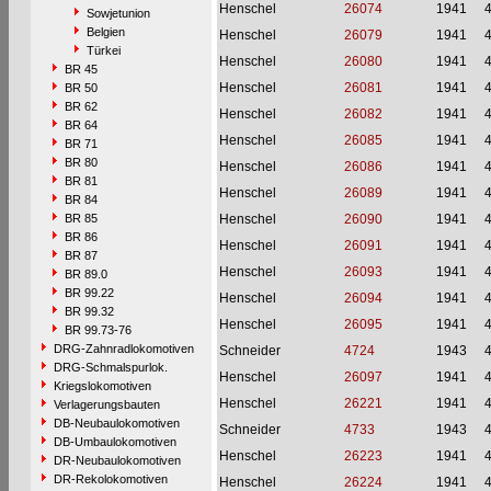
Henschel
26074
1941
Sowjetunion
Belgien
Henschel
26079
1941
Türkei
Henschel
26080
1941
BR 45
Henschel
26081
1941
BR 50
BR 62
Henschel
26082
1941
BR 64
Henschel
26085
1941
BR 71
BR 80
Henschel
26086
1941
BR 81
Henschel
26089
1941
BR 84
BR 85
Henschel
26090
1941
BR 86
Henschel
26091
1941
BR 87
Henschel
26093
1941
BR 89.0
BR 99.22
Henschel
26094
1941
BR 99.32
Henschel
26095
1941
BR 99.73-76
DRG-Zahnradlokomotiven
Schneider
4724
1943
DRG-Schmalspurlok.
Henschel
26097
1941
Kriegslokomotiven
Henschel
26221
1941
Verlagerungsbauten
DB-Neubaulokomotiven
Schneider
4733
1943
DB-Umbaulokomotiven
Henschel
26223
1941
DR-Neubaulokomotiven
DR-Rekolokomotiven
Henschel
26224
1941