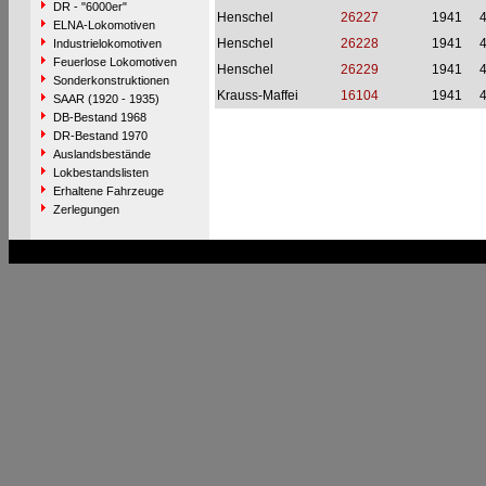
DR - "6000er"
Henschel
26227
1941
ELNA-Lokomotiven
Henschel
26228
1941
Industrielokomotiven
Feuerlose Lokomotiven
Henschel
26229
1941
Sonderkonstruktionen
Krauss-Maffei
16104
1941
SAAR (1920 - 1935)
DB-Bestand 1968
DR-Bestand 1970
Auslandsbestände
Lokbestandslisten
Erhaltene Fahrzeuge
Zerlegungen