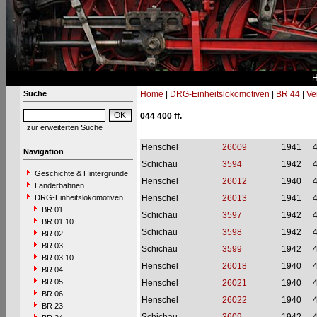
Suche
Home
|
DRG-Einheitslokomotiven
|
BR 44
|
Ve
044 400 ff.
zur erweiterten Suche
Henschel
26009
1941
Navigation
Schichau
3594
1942
Geschichte & Hintergründe
Henschel
26012
1940
Länderbahnen
DRG-Einheitslokomotiven
Henschel
26013
1941
BR 01
Schichau
3597
1942
BR 01.10
Schichau
3598
1942
BR 02
BR 03
Schichau
3599
1942
BR 03.10
Henschel
26018
1940
BR 04
BR 05
Henschel
26021
1940
BR 06
Henschel
26022
1940
BR 23