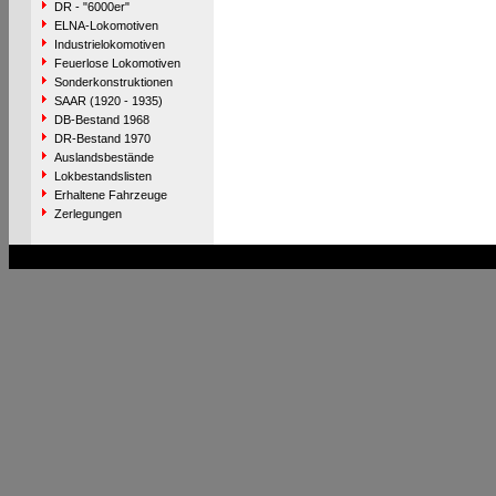
DR - "6000er"
ELNA-Lokomotiven
Industrielokomotiven
Feuerlose Lokomotiven
Sonderkonstruktionen
SAAR (1920 - 1935)
DB-Bestand 1968
DR-Bestand 1970
Auslandsbestände
Lokbestandslisten
Erhaltene Fahrzeuge
Zerlegungen