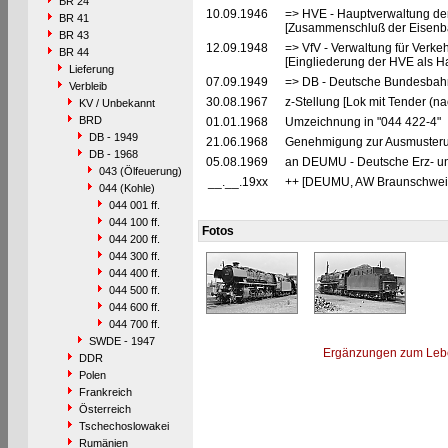
BR 24
10.09.1946
=> HVE - Hauptverwaltung de
BR 41
[Zusammenschluß der Eisenba
BR 43
12.09.1948
=> VfV - Verwaltung für Verke
BR 44
[Eingliederung der HVE als Ha
Lieferung
07.09.1949
=> DB - Deutsche Bundesbahn
Verbleib
30.08.1967
z-Stellung [Lok mit Tender (
KV / Unbekannt
BRD
01.01.1968
Umzeichnung in "044 422-4"
DB - 1949
21.06.1968
Genehmigung zur Ausmusteru
DB - 1968
05.08.1969
an DEUMU - Deutsche Erz- un
043 (Ölfeuerung)
__.__.19xx
++ [DEUMU, AW Braunschwei
044 (Kohle)
044 001 ff.
044 100 ff.
Fotos
044 200 ff.
044 300 ff.
044 400 ff.
044 500 ff.
044 600 ff.
044 700 ff.
SWDE - 1947
Ergänzungen zum Leb
DDR
Polen
Frankreich
Österreich
Tschechoslowakei
Rumänien