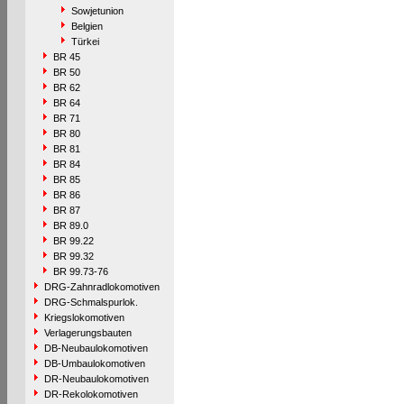
Sowjetunion
Belgien
Türkei
BR 45
BR 50
BR 62
BR 64
BR 71
BR 80
BR 81
BR 84
BR 85
BR 86
BR 87
BR 89.0
BR 99.22
BR 99.32
BR 99.73-76
DRG-Zahnradlokomotiven
DRG-Schmalspurlok.
Kriegslokomotiven
Verlagerungsbauten
DB-Neubaulokomotiven
DB-Umbaulokomotiven
DR-Neubaulokomotiven
DR-Rekolokomotiven