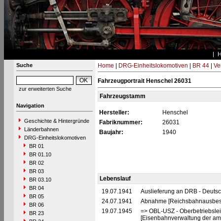
Suche
Home
|
DRG-Einheitslokomotiven
|
BR 44
|
Ve
Fahrzeugportrait Henschel 26031
zur erweiterten Suche
Fahrzeugstamm
Navigation
Hersteller:
Henschel
Geschichte & Hintergründe
Fabriknummer:
26031
Länderbahnen
Baujahr:
1940
DRG-Einheitslokomotiven
BR 01
BR 01.10
BR 02
BR 03
Lebenslauf
BR 03.10
BR 04
19.07.1941
Auslieferung an DRB - Deuts
BR 05
24.07.1941
Abnahme [Reichsbahnausbess
BR 06
19.07.1945
=> OBL-USZ - Oberbetriebslei
BR 23
[Eisenbahnverwaltung der ame